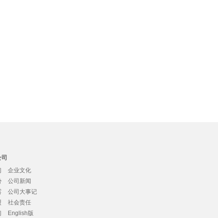
公司
们
企业文化
势
公司新闻
露
公司大事记
盟
社会责任
们
English版