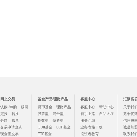
网上交易
基金产品/理财产品
客服中心
汇添富
认购 /申购
赎回
货币基金
理财产品
客服中心
帮助中心
关于我
定投
转换
股票型
混合型
新手上路
自助大厅
竞争优
分红
撤单
指数型
债券型
服务介绍
信息披
交易申请查询
QDII基金
LOF基金
业务表格下载
诚邀加
现金宝交易
ETF基金
投资者教育
联系我