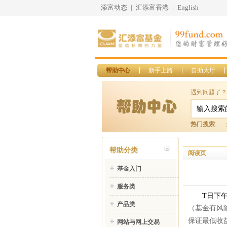
添富动态
|
汇添富香港
|
English
帮助中心
新手上路
自助大厅
遇到问题了？
热门搜索
:
帮助分类
阅读页
基金入门
服务类
T
日下
产品类
（基金有风
保证最低收
网站与网上交易