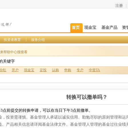
注册
|
首页
现金宝
基金产品
资
投资者教育
服务介绍
来帮助中心搜搜看
分红
开户
现金宝
定投
认购
申购
专户
中登TA
转换可以撤单吗？
午
3
点前提交的转换申请，可以在当日下午
3
点前撤单。
险，投资需谨慎。基金管理人承诺以诚实信用、勤勉尽职的原则管理和运
益。产品相关信息请详阅基金法律文件。基金管理人管理的基金过往业绩