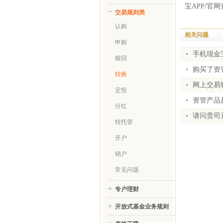
宝APP/官
交易规则类
认购
相关问题
申购
手机现金
赎回
购买了资
转换
网上交易
定投
资管产品
分红
请问贵司
转托管
开户
销户
常见问题
专户理财
开放式基金业务规则