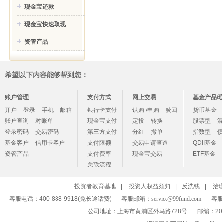
现金宝还款
现金宝快速取现
资管产品
希望以下内容能够帮到您：
账户管理
支付方式
网上交易
基金产品/
开户
登录
手机
邮箱
银行卡支付
认购 /申购
赎回
货币基金
账户查询
对账单
现金宝支付
定投
转换
股票型
登录密码
交易密码
第三方支付
分红
撤单
指数型
基金客户
信用卡客户
支付限额
交易申请查询
QDII基金
资管产品
支付费率
现金宝交易
ETF基金
关联流程
投资者教育基地
|
投资人权益须知
|
反洗钱
|
治
客服电话：400-888-9918(免长途话费)
客服邮箱：
service@99fund.com
客服
公司地址：上海市黄浦区外马路728号
邮编：20