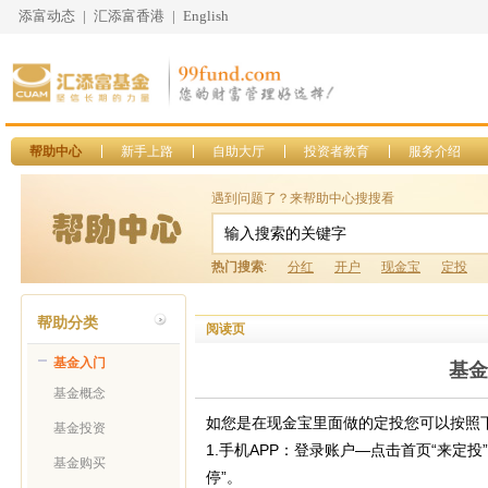
添富动态
|
汇添富香港
|
English
帮助中心
新手上路
自助大厅
投资者教育
服务介绍
遇到问题了？来帮助中心搜搜看
热门搜索
:
分红
开户
现金宝
定投
帮助分类
阅读页
基金入门
基金
基金概念
如您是在现金宝里面做的定投您可以按照
基金投资
1.手机APP：登录账户—点击首页“来定
基金购买
停”。