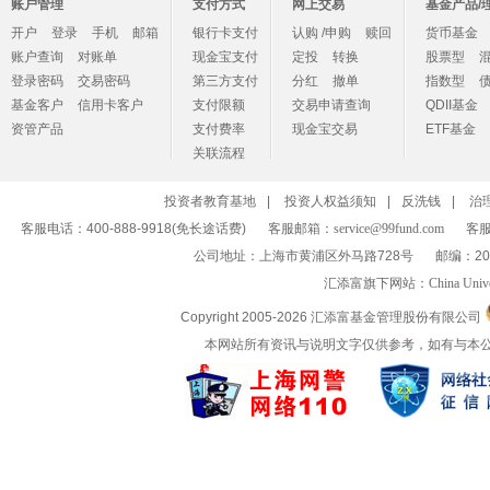
账户管理
支付方式
网上交易
基金产品/
开户
登录
手机
邮箱
银行卡支付
认购 /申购
赎回
货币基金
账户查询
对账单
现金宝支付
定投
转换
股票型
登录密码
交易密码
第三方支付
分红
撤单
指数型
基金客户
信用卡客户
支付限额
交易申请查询
QDII基金
资管产品
支付费率
现金宝交易
ETF基金
关联流程
投资者教育基地
|
投资人权益须知
|
反洗钱
|
治
客服电话：400-888-9918(免长途话费)
客服邮箱：
service@99fund.com
客服
公司地址：上海市黄浦区外马路728号
邮编：20
汇添富旗下网站：
China Univ
Copyright 2005-
2026 汇添富基金管理股份有限公司
本网站所有资讯与说明文字仅供参考，如有与本