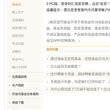
2.PC端：登录到汇添富官网，点击“首页”
现金宝
温馨提示：需注意变更签约方式要求账户
网上开户
交易规则
（购买货币基金不等于将资金作为存款存
益。基金有风险，投资需谨慎。基金管理
添富通行证
不保证最低收益。产品相关信息请详阅基
添富空间
金宝APP/官网查询。）
常见问题
相关问题
全额宝
通过现金宝定投基金，定投发起日当天
安全中心
怎么提高充值额度？
银行卡管理
交行网银卡充值，跳转网银直接提示“支
交易规则类
充值提示失败，但是银行已经扣款了，
专户理财
为什么我充值了5万就不能充值了？怎
开放式基金业务规则
表格下载