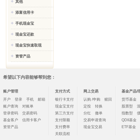
其他
添富信用卡
手机现金宝
现金宝还款
现金宝快速取现
资管产品
希望以下内容能够帮到您：
账户管理
支付方式
网上交易
基金产品/
开户
登录
手机
邮箱
银行卡支付
认购 /申购
赎回
货币基金
账户查询
对账单
现金宝支付
定投
转换
股票型
登录密码
交易密码
第三方支付
分红
撤单
指数型
基金客户
信用卡客户
支付限额
交易申请查询
QDII基金
资管产品
支付费率
现金宝交易
ETF基金
关联流程