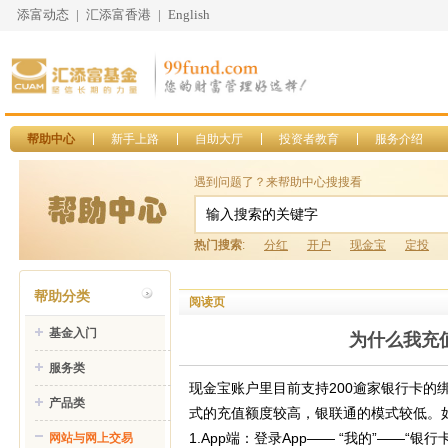
添富动态
|
汇添富香港
|
English
帮助中心
新手上路
自助大厅
投资者教育
服务介绍
遇到问题了？来帮助中心搜搜看
热门搜索
:
分红
开户
现金宝
定投
帮助分类
阅读页
基金入门
为什么我充
服务类
现金宝账户里目前支持200逾家银行卡
产品类
式的充值额度较高，银联通的模式较低。
1.App端：登录App—— “我的”——
网站与网上交易