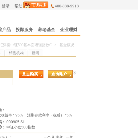
登录
|
帮助
400-888-9918
管产品
投顾服务
养老基金
企业理财
汇添富中证500基本面增强指数C
>
基金概况
率
销售机构
新闻
7
准：
收益率 * 95% + 活期存款利率（税后） *5%
码：
000905.SH
称：
中证小盘500指数
（%）：
三个月
半年
一年