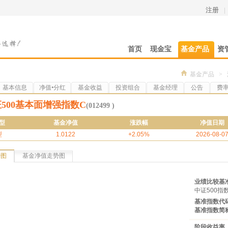
注册
|
首页
现金宝
基金产品
资
基金产品
>
基本信息
净值•分红
基金收益
投资组合
基金经理
公告
费
500基本面增强指数C
(012499 )
型
基金净值
涨跌幅
净值日期
型
1.0122
+2.05%
2026-08-0
势图
基金净值走势图
业绩比较基
中证500指数
基准指数代
基准指数简
阶段收益率