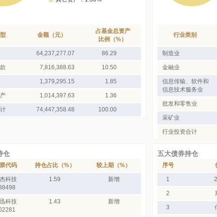
占基金总资产
型
金额（元）
行业类别
比例（%）
64,237,277.07
86.29
制造业
款
7,816,388.63
10.50
金融业
1,379,295.15
1.85
信息传输、软件和
信息技术服务业
产
1,014,397.63
1.36
批发和零售业
计
74,447,358.48
100.00
采矿业
行业投资合计
持仓
五大债券持仓
票代码
持仓占比（%）
较上期（%）
序号
杰科技
1.59
新增
1
88498
2
迅科技
1.43
新增
3
02281