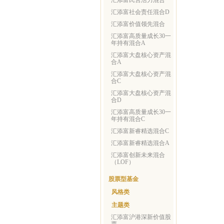
汇添富民营活力混合
汇添富社会责任混合D
汇添富价值领先混合
汇添富高质量成长30一
年持有混合A
汇添富大盘核心资产混
合A
汇添富大盘核心资产混
合C
汇添富大盘核心资产混
合D
汇添富高质量成长30一
年持有混合C
汇添富新睿精选混合C
汇添富新睿精选混合A
汇添富创新未来混合
（LOF）
股票型基金
风格类
主题类
汇添富沪港深新价值股