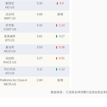
家得宝
5.32
0.4
HD US
沃尔玛
4.86
新增
WMT US
开市客
4.32
1.14
COST US
英美烟草
3.81
3.27
BTI US
麦当劳
3.53
0.36
MCD US
法拉利
3.27
0.01
RACE US
可口可乐
3.11
1.12
KO US
Platforms Inc Class A
2.80
新增
META US
数据来源： 汇添富全球消费行业混合型证券