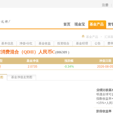
注册
|
首页
现金宝
基金产品
资
基金产品
>
汇添富
基本信息
净值•分红
基金收益
投资组合
基金经理
公告
费
消费混合（QDII）人民币C
(006309 )
型
基金净值
涨跌幅
净值日期
型
2.0735
-0.34%
2026-08-0
势图
基金净值走势图
业绩比较基
明晟全球可选
指数收益率×
×15%+人
阶段收益率