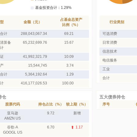
占基金总资产
型
金额（元）
行业类别
比例（%）
合计
288,043,067.34
69.21
可选消费
清算备
65,232,699.76
15.67
日常消费
计
信息技术
证
41,992,321.79
10.09
电信服务
产
15,544,745
3.74
工业
合计
5,364,192.64
1.29
合计
计
416,177,026.53
100.00
持仓
五大债券持仓
股票代码
持仓占比（%）
较上期（%）
序号
亚马逊
9.72
新增
AMZN US
谷歌-A
6.70
1.17
GOOGL US