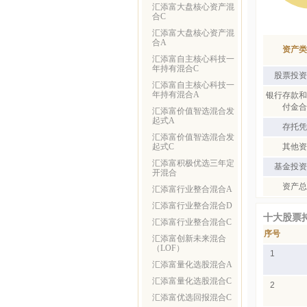
汇添富大盘核心资产混
合C
汇添富大盘核心资产混
合A
资产类
汇添富自主核心科技一
年持有混合C
股票投资
汇添富自主核心科技一
年持有混合A
银行存款和
付金合
汇添富价值智选混合发
起式A
存托凭
汇添富价值智选混合发
起式C
其他资
汇添富积极优选三年定
基金投资
开混合
资产总
汇添富行业整合混合A
汇添富行业整合混合D
十大股票
汇添富行业整合混合C
序号
汇添富创新未来混合
（LOF）
1
汇添富量化选股混合A
汇添富量化选股混合C
2
汇添富优选回报混合C