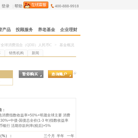
登录
|
帮助
400-888-9918
管产品
投顾服务
养老基金
企业理财
全球消费混合（QDII）人民币C
>
基金概况
率
销售机构
新闻
5
准：
消费指数收益率×50%+明晟全球主要 消费
30%+中债-国债总全价(1-3 年)指数收益率
民币银行 活期存款利率(税后)×5%
（%）：
三个月
半年
一年