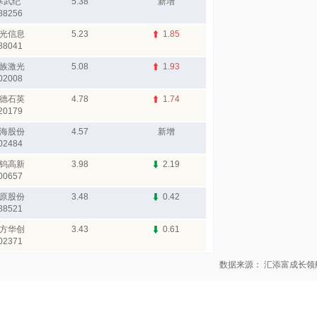
寒武纪
5.38
新增
88256
光信息
5.23
1.85
88041
族激光
5.08
1.93
02008
德石英
4.78
1.74
20179
海股份
4.57
新增
02484
钨高新
3.98
2.19
00657
原股份
3.48
0.42
88521
方华创
3.43
0.61
02371
数据来源： 汇添富成长领