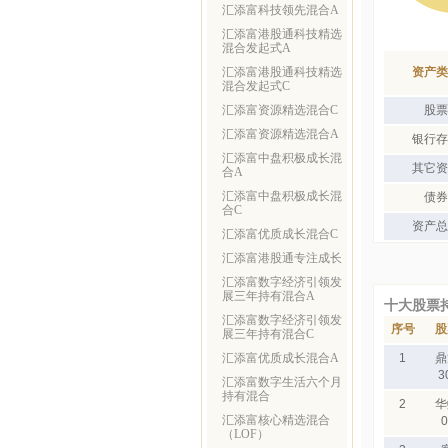
汇添富科技领先混合A
汇添富港股通科技精选
混合发起式A
汇添富港股通科技精选
资产类
混合发起式C
汇添富资源精选混合C
股票
汇添富资源精选混合A
银行存
汇添富中盘积极成长混
其它资
合A
汇添富中盘积极成长混
债券
合C
资产总
汇添富优质成长混合C
汇添富港股通专注成长
汇添富数字经济引领发
展三年持有混合A
十大股票
汇添富数字经济引领发
序号
股
展三年持有混合C
汇添富优质成长混合A
1
鼎
3
汇添富数字生活六个月
持有混合
2
华
汇添富核心精选混合
0
（LOF）