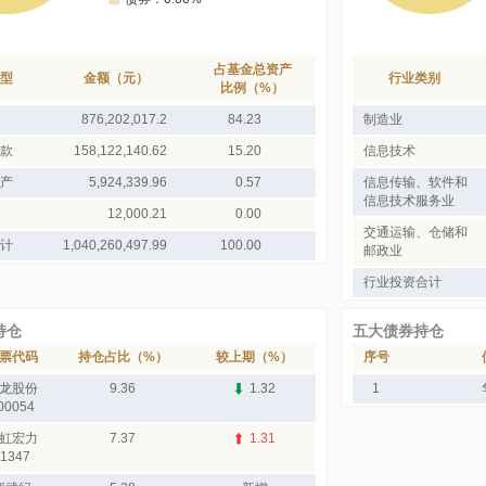
占基金总资产
型
金额（元）
行业类别
比例（%）
876,202,017.2
84.23
制造业
款
158,122,140.62
15.20
信息技术
产
5,924,339.96
0.57
信息传输、软件和
信息技术服务业
12,000.21
0.00
交通运输、仓储和
计
1,040,260,497.99
100.00
邮政业
行业投资合计
持仓
五大债券持仓
票代码
持仓占比（%）
较上期（%）
序号
龙股份
9.36
1.32
1
00054
虹宏力
7.37
1.31
1347