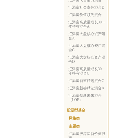
汇添富民营活力混合
汇添富社会责任混合D
汇添富价值领先混合
汇添富高质量成长30一
年持有混合A
汇添富大盘核心资产混
合A
汇添富大盘核心资产混
合C
汇添富大盘核心资产混
合D
汇添富高质量成长30一
年持有混合C
汇添富新睿精选混合C
汇添富新睿精选混合A
汇添富创新未来混合
（LOF）
股票型基金
风格类
主题类
汇添富沪港深新价值股