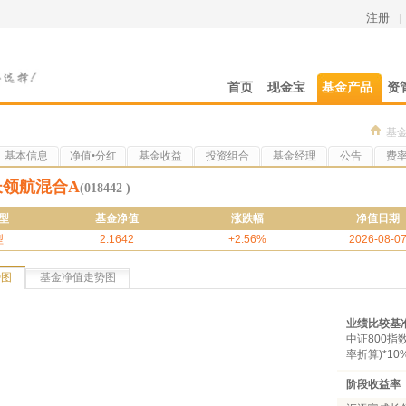
注册
|
首页
现金宝
基金产品
资
基
基本信息
净值•分红
基金收益
投资组合
基金经理
公告
费
长领航混合A
(018442 )
型
基金净值
涨跌幅
净值日期
型
2.1642
+2.56%
2026-08-0
势图
基金净值走势图
业绩比较基
中证800指
率折算)*1
阶段收益率