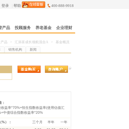
登录
|
帮助
400-888-9918
管产品
投顾服务
养老基金
企业理财
金产品
>
汇添富成长领航混合A
>
基金概况
率
销售机构
新闻
7
准：
数收益率*70%+恒生指数收益率(使用估值汇
0%+中债综合指数收益率*20%
（%）：
三个月
半年
一年