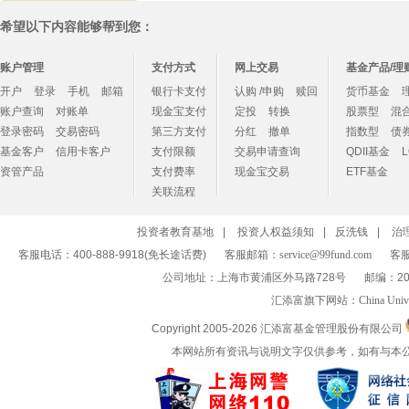
希望以下内容能够帮到您：
账户管理
支付方式
网上交易
基金产品/理
开户
登录
手机
邮箱
银行卡支付
认购 /申购
赎回
货币基金
账户查询
对账单
现金宝支付
定投
转换
股票型
混
登录密码
交易密码
第三方支付
分红
撤单
指数型
债
基金客户
信用卡客户
支付限额
交易申请查询
QDII基金
资管产品
支付费率
现金宝交易
ETF基金
关联流程
投资者教育基地
|
投资人权益须知
|
反洗钱
|
治
客服电话：400-888-9918(免长途话费)
客服邮箱：
service@99fund.com
客服
公司地址：上海市黄浦区外马路728号
邮编：20
汇添富旗下网站：
China Univ
Copyright 2005-
2026 汇添富基金管理股份有限公司
本网站所有资讯与说明文字仅供参考，如有与本