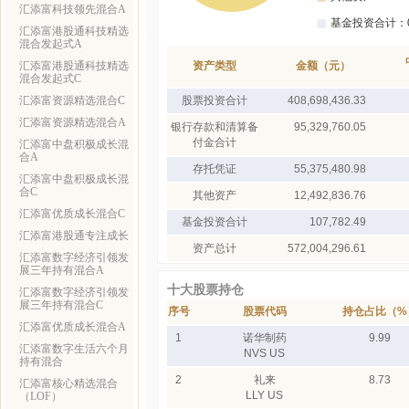
汇添富科技领先混合A
汇添富港股通科技精选
混合发起式A
汇添富港股通科技精选
资产类型
金额（元）
混合发起式C
汇添富资源精选混合C
股票投资合计
408,698,436.33
汇添富资源精选混合A
银行存款和清算备
95,329,760.05
付金合计
汇添富中盘积极成长混
合A
存托凭证
55,375,480.98
汇添富中盘积极成长混
合C
其他资产
12,492,836.76
汇添富优质成长混合C
基金投资合计
107,782.49
汇添富港股通专注成长
资产总计
572,004,296.61
汇添富数字经济引领发
展三年持有混合A
十大股票持仓
汇添富数字经济引领发
展三年持有混合C
序号
股票代码
持仓占比（%
汇添富优质成长混合A
1
诺华制药
9.99
汇添富数字生活六个月
NVS US
持有混合
2
礼来
8.73
汇添富核心精选混合
LLY US
（LOF）