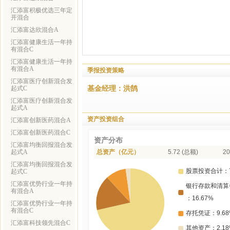
汇添富积极优选三年定
开混合
汇添富达欣混合A
汇添富健康生活一年持
有混合C
汇添富健康生活一年持
有混合A
季报投资策略
汇添富医疗创新混合发
基金经理：洪鹄
起式C
汇添富医疗创新混合发
起式A
资产投资组合
汇添富创新医药混合A
汇添富创新医药混合C
资产分布
汇添富均衡回报混合发
起式A
总资产（亿元）
5.72 (总额)
20
汇添富均衡回报混合发
起式C
汇添富优势行业一年持
有混合A
汇添富优势行业一年持
有混合C
汇添富科技领先混合C