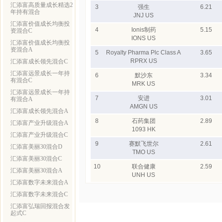
汇添富高质量成长精选2
3
强生
6.21
年持有混合
JNJ US
汇添富价值成长均衡投
4
Ionis制药
5.15
资混合C
IONS US
汇添富价值成长均衡投
资混合A
5
Royalty Pharma Plc Class A
3.65
RPRX US
汇添富成长领先混合C
汇添富远景成长一年持
6
默沙东
3.34
有混合C
MRK US
汇添富远景成长一年持
7
安进
3.01
有混合A
AMGN US
汇添富成长领先混合A
8
石药集团
2.89
汇添富产业升级混合A
1093 HK
汇添富产业升级混合C
9
赛默飞世尔
2.61
汇添富美丽30混合D
TMO US
汇添富美丽30混合C
10
联合健康
2.59
汇添富美丽30混合A
UNH US
汇添富数字未来混合A
汇添富数字未来混合C
汇添富弘瑞回报混合发
起式C