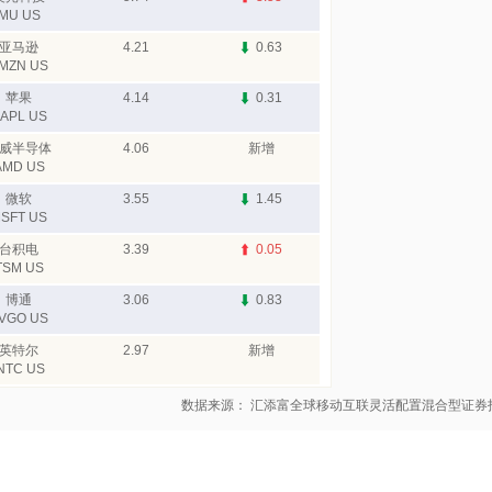
MU US
亚马逊
4.21
0.63
MZN US
苹果
4.14
0.31
APL US
威半导体
4.06
新增
AMD US
微软
3.55
1.45
SFT US
台积电
3.39
0.05
TSM US
博通
3.06
0.83
VGO US
英特尔
2.97
新增
NTC US
数据来源： 汇添富全球移动互联灵活配置混合型证券投