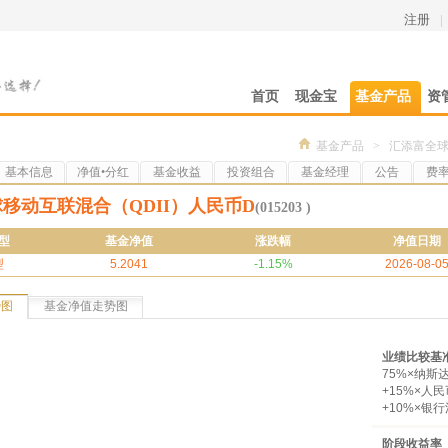
注册
|
首页
现金宝
基金产品
资
基金产品
>
汇添富全球
基本信息
净值•分红
基金收益
投资组合
基金经理
公告
费
移动互联混合（QDII）人民币D
(015203 )
型
基金净值
涨跌幅
净值日期
型
5.2041
-1.15%
2026-08-0
势图
基金净值走势图
业绩比较基
75%×纳斯
+15%×
+10%×银
阶段收益率