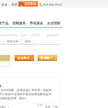
登录
|
帮助
400-888-9918
管产品
投顾服务
养老基金
企业理财
移动互联混合（QDII）人民币D
>
基金概况
率
销售机构
新闻
5
准：
达克100指数（使用估值汇率折算）收益率
人民币计价的中证海外中国互联网指数收益率
行活期存款利率（税后）
三个
（%）：
半年
一年