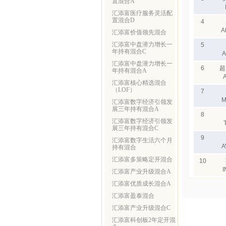
置混合A
汇添富医疗服务灵活配
置混合D
4
A
汇添富价值领先混合
汇添富中盘潜力增长一
5
年持有混合C
A
汇添富中盘潜力增长一
6
超
年持有混合A
汇添富核心精选混合
（LOF）
7
M
汇添富数字经济引领发
展三年持有混合A
8
汇添富数字经济引领发
展三年持有混合C
9
汇添富数字生活六个月
A
持有混合
汇添富多策略定开混合
10
I
汇添富产业升级混合A
汇添富优质成长混合A
汇添富盈泰混合
汇添富产业升级混合C
汇添富科创板2年定开混