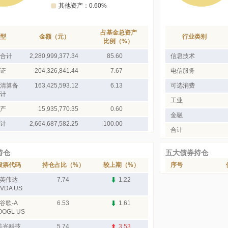
占基金总资产
型
金额（元）
行业类别
比例（%）
合计
2,280,999,377.34
85.60
信息技术
证
204,326,841.44
7.67
电信服务
清算备
163,425,593.12
6.13
可选消费
计
工业
产
15,935,770.35
0.60
金融
计
2,664,687,582.25
100.00
合计
持仓
五大债券持仓
股票代码
持仓占比（%）
较上期（%）
序号
英伟达
7.74
1.22
VDA US
谷歌-A
6.53
1.61
OOGL US
美光科技
5.74
3.53