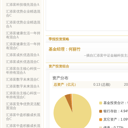
汇添富科技领先混合A
汇添富优势企业精选混
合C
汇添富优势企业精选混
合A
汇添富健康生活一年持
有混合A
季报投资策略
汇添富健康生活一年持
有混合C
基金经理：何丽竹
汇添富成长优选混合A
--摘自汇添富中证金融科技
汇添富成长优选混合C
资产投资组合
汇添富自主核心科技一
年持有混合A
资产分布
汇添富数字未来混合C
总资产（亿元）
0.13 (总额)
20
汇添富数字未来混合A
汇添富自主核心科技一
年持有混合C
汇添富竞争优势灵活配
置混合
汇添富中盘积极成长混
合C
汇添富中盘积极成长混