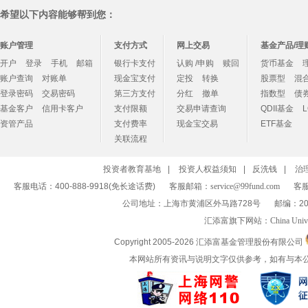
希望以下内容能够帮到您：
账户管理
支付方式
网上交易
基金产品/理
开户
登录
手机
邮箱
银行卡支付
认购 /申购
赎回
货币基金
账户查询
对账单
现金宝支付
定投
转换
股票型
混
登录密码
交易密码
第三方支付
分红
撤单
指数型
债
基金客户
信用卡客户
支付限额
交易申请查询
QDII基金
资管产品
支付费率
现金宝交易
ETF基金
关联流程
投资者教育基地
|
投资人权益须知
|
反洗钱
|
治
客服电话：400-888-9918(免长途话费)
客服邮箱：
service@99fund.com
客服
公司地址：上海市黄浦区外马路728号
邮编：20
汇添富旗下网站：
China Univ
Copyright 2005-
2026 汇添富基金管理股份有限公司
本网站所有资讯与说明文字仅供参考，如有与本