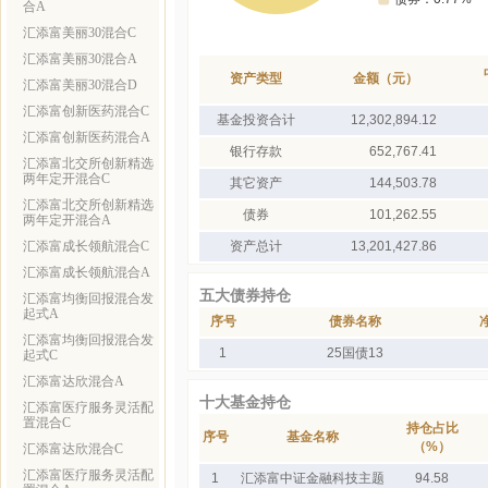
合A
汇添富美丽30混合C
汇添富美丽30混合A
资产类型
金额（元）
汇添富美丽30混合D
汇添富创新医药混合C
基金投资合计
12,302,894.12
汇添富创新医药混合A
银行存款
652,767.41
汇添富北交所创新精选
两年定开混合C
其它资产
144,503.78
汇添富北交所创新精选
债券
101,262.55
两年定开混合A
汇添富成长领航混合C
资产总计
13,201,427.86
汇添富成长领航混合A
五大债券持仓
汇添富均衡回报混合发
起式A
序号
债券名称
汇添富均衡回报混合发
1
25国债13
起式C
汇添富达欣混合A
十大基金持仓
汇添富医疗服务灵活配
置混合C
持仓占比
序号
基金名称
（%）
汇添富达欣混合C
汇添富医疗服务灵活配
1
汇添富中证金融科技主题
94.58