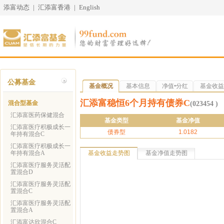
添富动态
|
汇添富香港
|
English
公募基金
基金概况
基本信息
净值•分红
基金收益
汇添富稳恒6个月持有债券C
混合型基金
(023454 )
汇添富医药保健混合
基金类型
基金净值
汇添富医疗积极成长一
债券型
1.0182
年持有混合C
汇添富医疗积极成长一
年持有混合A
基金收益走势图
基金净值走势图
汇添富医疗服务灵活配
置混合D
汇添富医疗服务灵活配
置混合C
汇添富医疗服务灵活配
置混合A
汇添富达欣混合C