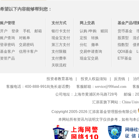
希望以下内容能够帮到您：
账户管理
支付方式
网上交易
基金产品/理
开户
登录
手机
邮箱
银行卡支付
认购 /申购
赎回
货币基金
账户查询
对账单
现金宝支付
定投
转换
股票型
混
登录密码
交易密码
第三方支付
分红
撤单
指数型
债
基金客户
信用卡客户
支付限额
交易申请查询
QDII基金
资管产品
支付费率
现金宝交易
ETF基金
关联流程
投资者教育基地
|
投资人权益须知
|
反洗钱
|
治
客服电话：400-888-9918(免长途话费)
客服邮箱：
service@99fund.com
客服
公司地址：上海市黄浦区外马路728号
邮编：20
汇添富旗下网站：
China Univ
Copyright 2005-
2026 汇添富基金管理股份有限公司
本网站所有资讯与说明文字仅供参考，如有与本