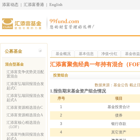
添富动态
|
汇添富香港
|
English
公募基金
基金概况
基本信息
净值•分红
基金收益
汇添富聚焦经典一年持有混合（FOF
混合型基金
汇添富竞争优势灵活配
投资组合
置混合
汇添富弘瑞回报混合发
数据来源：基金公告
截止
起式C
1.报告期末基金资产组合情况
汇添富弘瑞回报混合发
序号
项目
起式A
1
基金投资合计
汇添富资源精选混合C
汇添富资源精选混合A
2
债券
汇添富核心精选混合
3
银行存款
（LOF）
4
其它资产
汇添富均衡回报混合发
起式A