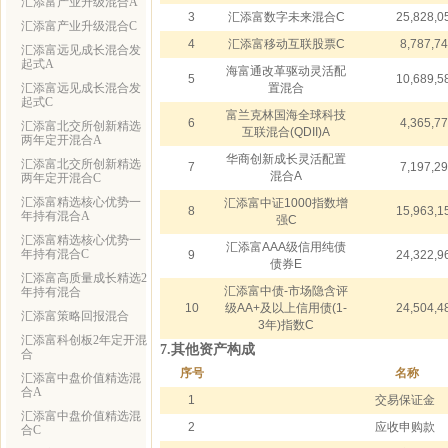
汇添富产业升级混合A
3
汇添富数字未来混合C
25,828,0
汇添富产业升级混合C
4
汇添富移动互联股票C
8,787,7
汇添富远见成长混合发
起式A
海富通改革驱动灵活配
5
10,689,5
汇添富远见成长混合发
置混合
起式C
富兰克林国海全球科技
6
4,365,7
汇添富北交所创新精选
互联混合(QDII)A
两年定开混合A
华商创新成长灵活配置
汇添富北交所创新精选
7
7,197,2
混合A
两年定开混合C
汇添富精选核心优势一
汇添富中证1000指数增
8
15,963,1
年持有混合A
强C
汇添富精选核心优势一
汇添富AAA级信用纯债
年持有混合C
9
24,322,9
债券E
汇添富高质量成长精选2
汇添富中债-市场隐含评
年持有混合
10
级AA+及以上信用债(1-
24,504,4
汇添富策略回报混合
3年)指数C
汇添富科创板2年定开混
7.其他资产构成
合
序号
名称
汇添富中盘价值精选混
合A
1
交易保证金
汇添富中盘价值精选混
2
应收申购款
合C