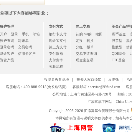
希望以下内容能够帮到您：
账户管理
支付方式
网上交易
基金产品/理
开户
登录
手机
邮箱
银行卡支付
认购 /申购
赎回
货币基金
账户查询
对账单
现金宝支付
定投
转换
股票型
混
登录密码
交易密码
第三方支付
分红
撤单
指数型
债
基金客户
信用卡客户
支付限额
交易申请查询
QDII基金
资管产品
支付费率
现金宝交易
ETF基金
关联流程
投资者教育基地
|
投资人权益须知
|
反洗钱
|
治
客服电话：400-888-9918(免长途话费)
客服邮箱：
service@99fund.com
客服
公司地址：上海市黄浦区外马路728号
邮编：20
汇添富旗下网站：
China Univ
Copyright 2005-
2026 汇添富基金管理股份有限公司
本网站所有资讯与说明文字仅供参考，如有与本