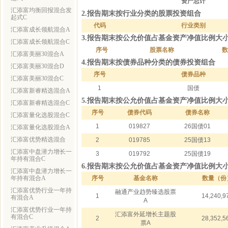
资产总计
汇添富均衡回报混合发
2.报告期末按行业分类的股票投资组合
起式C
代码
行业类别
汇添富成长领航混合A
3.报告期末按公允价值占基金资产净值比例大
汇添富成长领航混合C
序号
股票名称
数
汇添富美丽30混合A
4.报告期末按债券品种分类的债券投资组合
汇添富美丽30混合D
序号
债券品种
汇添富美丽30混合C
1
国债
汇添富新睿精选混合A
5.报告期末按公允价值占基金资产净值比例大
汇添富新睿精选混合C
序号
债券代码
债券名称
汇添富量化选股混合C
1
019827
26国债01
汇添富量化选股混合A
汇添富优势精选混合
2
019785
25国债13
汇添富中盘潜力增长一
3
019792
25国债19
年持有混合C
6.报告期末按公允价值占基金资产净值比例大
汇添富中盘潜力增长一
年持有混合A
序号
基金名称
数量（份
汇添富优势行业一年持
融通产业趋势臻选股票
1
14,240,9
有混合A
A
汇添富优势行业一年持
汇添富外延增长主题股
有混合C
2
28,352,5
票A