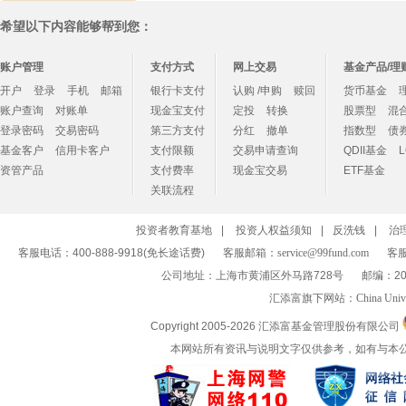
希望以下内容能够帮到您：
账户管理
支付方式
网上交易
基金产品/理
开户
登录
手机
邮箱
银行卡支付
认购 /申购
赎回
货币基金
账户查询
对账单
现金宝支付
定投
转换
股票型
混
登录密码
交易密码
第三方支付
分红
撤单
指数型
债
基金客户
信用卡客户
支付限额
交易申请查询
QDII基金
资管产品
支付费率
现金宝交易
ETF基金
关联流程
投资者教育基地
|
投资人权益须知
|
反洗钱
|
治
客服电话：400-888-9918(免长途话费)
客服邮箱：
service@99fund.com
客服
公司地址：上海市黄浦区外马路728号
邮编：20
汇添富旗下网站：
China Univ
Copyright 2005-
2026 汇添富基金管理股份有限公司
本网站所有资讯与说明文字仅供参考，如有与本