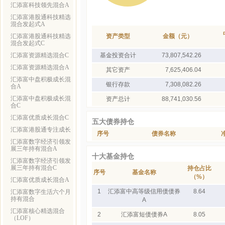
汇添富科技领先混合A
汇添富港股通科技精选
混合发起式A
汇添富港股通科技精选
资产类型
金额（元）
混合发起式C
汇添富资源精选混合C
基金投资合计
73,807,542.26
汇添富资源精选混合A
其它资产
7,625,406.04
汇添富中盘积极成长混
银行存款
7,308,082.26
合A
汇添富中盘积极成长混
资产总计
88,741,030.56
合C
汇添富优质成长混合C
五大债券持仓
汇添富港股通专注成长
序号
债券名称
汇添富数字经济引领发
展三年持有混合A
十大基金持仓
汇添富数字经济引领发
展三年持有混合C
持仓占比
序号
基金名称
（%）
汇添富优质成长混合A
1
汇添富中高等级信用债债券
8.64
汇添富数字生活六个月
持有混合
A
汇添富核心精选混合
2
汇添富短债债券A
8.05
（LOF）