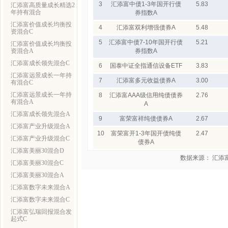
3
汇添富中债1-3年国开行债
5.83
汇添富高质量成长精选2
年持有混合
券指数A
汇添富价值成长均衡投
4
汇添富双利增强债券A
5.48
资混合C
5
汇添富中债7-10年国开行债
5.21
汇添富价值成长均衡投
资混合A
券指数A
汇添富成长领先混合C
6
国泰中证全指通信设备ETF
3.83
汇添富远景成长一年持
7
汇添富多元收益债券A
3.00
有混合C
汇添富远景成长一年持
8
汇添富AAA级信用纯债债券
2.76
有混合A
A
汇添富成长领先混合A
9
富荣富祥纯债债券A
2.67
汇添富产业升级混合A
10
富荣富开1-3年国开债纯债
2.47
汇添富产业升级混合C
债券A
汇添富美丽30混合D
数据来源： 汇添
汇添富美丽30混合C
汇添富美丽30混合A
汇添富数字未来混合A
汇添富数字未来混合C
汇添富弘瑞回报混合发
起式C