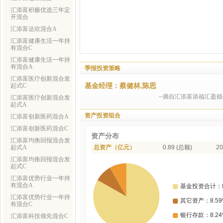
汇添富积极优选三年定
开混合
汇添富达欣混合A
汇添富健康生活一年持
有混合C
汇添富健康生活一年持
有混合A
季报投资策略
汇添富医疗创新混合发
基金经理：蔡健林,陈思
起式C
--摘自汇添富添福汇盈
汇添富医疗创新混合发
起式A
资产投资组合
汇添富创新医药混合A
汇添富创新医药混合C
资产分布
汇添富均衡回报混合发
起式A
总资产（亿元）
0.89 (总额)
20
汇添富均衡回报混合发
起式C
汇添富优势行业一年持
有混合A
汇添富优势行业一年持
有混合C
汇添富科技领先混合C