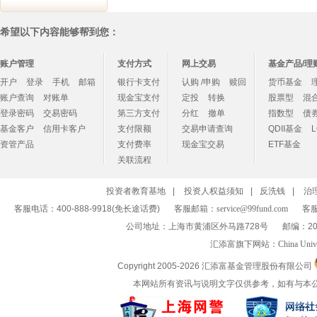
希望以下内容能够帮到您：
账户管理
支付方式
网上交易
基金产品/理
开户
登录
手机
邮箱
银行卡支付
认购 /申购
赎回
货币基金
账户查询
对账单
现金宝支付
定投
转换
股票型
混
登录密码
交易密码
第三方支付
分红
撤单
指数型
债
基金客户
信用卡客户
支付限额
交易申请查询
QDII基金
资管产品
支付费率
现金宝交易
ETF基金
关联流程
投资者教育基地
|
投资人权益须知
|
反洗钱
|
治
客服电话：400-888-9918(免长途话费)
客服邮箱：
service@99fund.com
客服
公司地址：上海市黄浦区外马路728号
邮编：20
汇添富旗下网站：
China Univ
Copyright 2005-
2026 汇添富基金管理股份有限公司
本网站所有资讯与说明文字仅供参考，如有与本