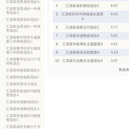
汇添富优质成长混合A
4
汇添富成长领先混合C
6.97
汇添富远景成长一年持
有混合A
5
汇添富ESG可持续成长股票
6.03
A
汇添富优质成长混合C
汇添富远景成长一年持
6
汇添富创新活力混合C
5.77
有混合C
7
汇添富先进制造混合A
5.01
汇添富数字经济引领发
展三年持有混合C
8
汇添富外延增长主题股票A
4.61
汇添富数字经济引领发
展三年持有混合A
9
汇添富移动互联股票A
4.10
汇添富数字生活六个月
10
汇添富行业整合主题混合A
3.97
持有混合
数据来
汇添富科技创新混合A
汇添富科技创新混合C
汇添富民营活力混合
汇添富价值成长均衡投
资混合A
汇添富价值驱动混合C
汇添富价值驱动混合A
汇添富价值成长均衡投
资混合C
汇添富成长先锋六个月