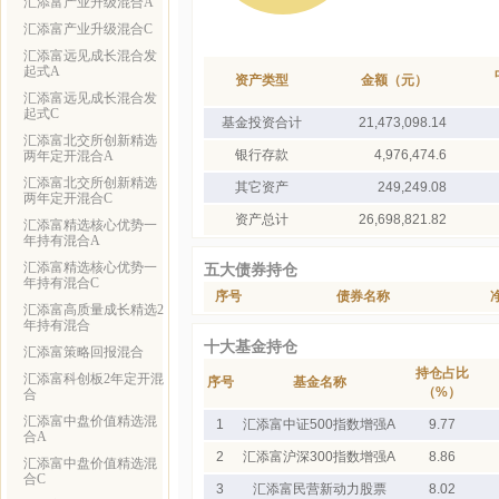
汇添富产业升级混合A
汇添富产业升级混合C
汇添富远见成长混合发
起式A
资产类型
金额（元）
汇添富远见成长混合发
起式C
基金投资合计
21,473,098.14
汇添富北交所创新精选
银行存款
4,976,474.6
两年定开混合A
汇添富北交所创新精选
其它资产
249,249.08
两年定开混合C
资产总计
26,698,821.82
汇添富精选核心优势一
年持有混合A
汇添富精选核心优势一
五大债券持仓
年持有混合C
序号
债券名称
汇添富高质量成长精选2
年持有混合
十大基金持仓
汇添富策略回报混合
持仓占比
汇添富科创板2年定开混
序号
基金名称
（%）
合
汇添富中盘价值精选混
1
汇添富中证500指数增强A
9.77
合A
2
汇添富沪深300指数增强A
8.86
汇添富中盘价值精选混
合C
3
汇添富民营新动力股票
8.02