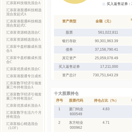
汇添富科技领先混合A
汇添富港股通科技精选
混合发起式A
汇添富港股通科技精选
资产类型
金额（元）
混合发起式C
汇添富资源精选混合C
股票
561,022,811
汇添富资源精选混合A
银行存款
90,301,963.39
汇添富中盘积极成长混
债券
37,156,790.41
合A
汇添富中盘积极成长混
其它资产
25,059,078.49
合C
买入返售证券
17,211,000
汇添富优质成长混合C
资产总计
730,751,643.29
汇添富港股通专注成长
汇添富数字经济引领发
展三年持有混合A
十大股票持仓
汇添富数字经济引领发
展三年持有混合C
序号
股票代码
持仓占比（%）
汇添富优质成长混合A
1
厦门钨业
4.83
汇添富数字生活六个月
600549
持有混合
2
东方钽业
4.71
汇添富核心精选混合
000962
（LOF）