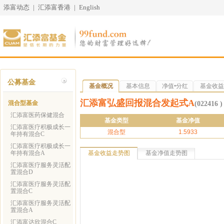
添富动态
|
汇添富香港
|
English
公募基金
基金概况
基本信息
净值•分红
基金收益
汇添富弘盛回报混合发起式A
混合型基金
(022416 )
汇添富医药保健混合
基金类型
基金净值
汇添富医疗积极成长一
混合型
1.5933
年持有混合C
汇添富医疗积极成长一
年持有混合A
基金收益走势图
基金净值走势图
汇添富医疗服务灵活配
置混合D
汇添富医疗服务灵活配
置混合C
汇添富医疗服务灵活配
置混合A
汇添富达欣混合C