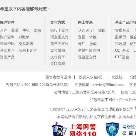
希望以下内容能够帮到您：
账户管理
支付方式
网上交易
基金产品/理
开户
登录
手机
邮箱
银行卡支付
认购 /申购
赎回
货币基金
账户查询
对账单
现金宝支付
定投
转换
股票型
混
登录密码
交易密码
第三方支付
分红
撤单
指数型
债
基金客户
信用卡客户
支付限额
交易申请查询
QDII基金
资管产品
支付费率
现金宝交易
ETF基金
关联流程
投资者教育基地
|
投资人权益须知
|
反洗钱
|
治
客服电话：400-888-9918(免长途话费)
客服邮箱：
service@99fund.com
客服
公司地址：上海市黄浦区外马路728号
邮编：20
汇添富旗下网站：
China Univ
Copyright 2005-
2026 汇添富基金管理股份有限公司
本网站所有资讯与说明文字仅供参考，如有与本