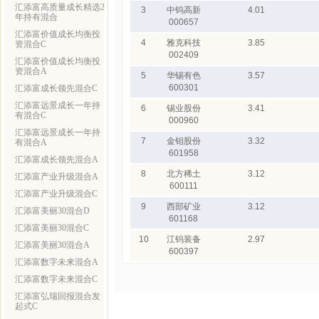
汇添富高质量成长精选2
3
中钨高新
4.01
年持有混合
000657
汇添富价值成长均衡投
4
雅克科技
3.85
资混合C
002409
汇添富价值成长均衡投
资混合A
5
华锡有色
3.57
600301
汇添富成长领先混合C
汇添富远景成长一年持
6
锡业股份
3.41
有混合C
000960
汇添富远景成长一年持
7
金钼股份
3.32
有混合A
601958
汇添富成长领先混合A
8
北方稀土
3.12
汇添富产业升级混合A
600111
汇添富产业升级混合C
9
西部矿业
3.12
汇添富美丽30混合D
601168
汇添富美丽30混合C
10
江钨装备
2.97
汇添富美丽30混合A
600397
汇添富数字未来混合A
汇添富数字未来混合C
汇添富弘瑞回报混合发
起式C