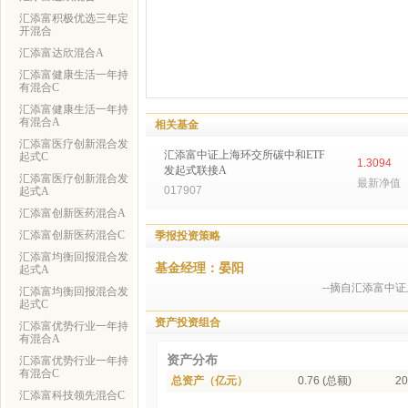
汇添富积极优选三年定
开混合
汇添富达欣混合A
汇添富健康生活一年持
有混合C
汇添富健康生活一年持
有混合A
相关基金
汇添富医疗创新混合发
汇添富中证上海环交所碳中和ETF
起式C
1.3094
发起式联接A
汇添富医疗创新混合发
最新净值
017907
起式A
汇添富创新医药混合A
汇添富创新医药混合C
季报投资策略
汇添富均衡回报混合发
基金经理：晏阳
起式A
--摘自汇添富中
汇添富均衡回报混合发
起式C
资产投资组合
汇添富优势行业一年持
有混合A
资产分布
汇添富优势行业一年持
有混合C
总资产（亿元）
0.76 (总额)
20
汇添富科技领先混合C