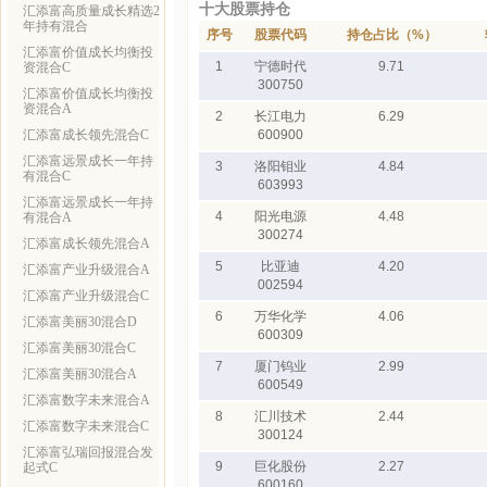
十大股票持仓
汇添富高质量成长精选2
年持有混合
序号
股票代码
持仓占比（%）
汇添富价值成长均衡投
1
宁德时代
9.71
资混合C
300750
汇添富价值成长均衡投
资混合A
2
长江电力
6.29
汇添富成长领先混合C
600900
汇添富远景成长一年持
3
洛阳钼业
4.84
有混合C
603993
汇添富远景成长一年持
4
阳光电源
4.48
有混合A
300274
汇添富成长领先混合A
5
比亚迪
4.20
汇添富产业升级混合A
002594
汇添富产业升级混合C
6
万华化学
4.06
汇添富美丽30混合D
600309
汇添富美丽30混合C
7
厦门钨业
2.99
汇添富美丽30混合A
600549
汇添富数字未来混合A
8
汇川技术
2.44
汇添富数字未来混合C
300124
汇添富弘瑞回报混合发
9
巨化股份
2.27
起式C
600160