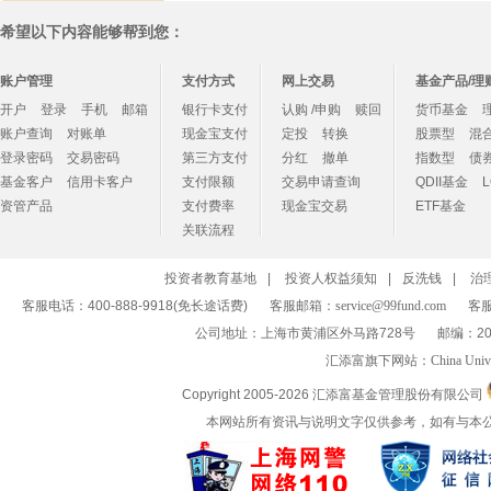
希望以下内容能够帮到您：
账户管理
支付方式
网上交易
基金产品/理
开户
登录
手机
邮箱
银行卡支付
认购 /申购
赎回
货币基金
账户查询
对账单
现金宝支付
定投
转换
股票型
混
登录密码
交易密码
第三方支付
分红
撤单
指数型
债
基金客户
信用卡客户
支付限额
交易申请查询
QDII基金
资管产品
支付费率
现金宝交易
ETF基金
关联流程
投资者教育基地
|
投资人权益须知
|
反洗钱
|
治
客服电话：400-888-9918(免长途话费)
客服邮箱：
service@99fund.com
客服
公司地址：上海市黄浦区外马路728号
邮编：20
汇添富旗下网站：
China Univ
Copyright 2005-
2026 汇添富基金管理股份有限公司
本网站所有资讯与说明文字仅供参考，如有与本