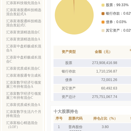
汇添富科技领先混合A
汇添富港股通科技精选
混合发起式A
汇添富港股通科技精选
混合发起式C
汇添富资源精选混合C
汇添富资源精选混合A
汇添富中盘积极成长混
合A
资产类型
金额（元）
汇添富中盘积极成长混
合C
股票
273,908,416.98
汇添富优质成长混合C
银行存款
1,710,156.87
汇添富港股通专注成长
债券
72,001.26
汇添富数字经济引领发
展三年持有混合A
其它资产
60,492.63
汇添富数字经济引领发
资产总计
275,751,067.74
展三年持有混合C
汇添富优质成长混合A
十大股票持仓
汇添富数字生活六个月
持有混合
序号
股票代码
持仓占比（%）
汇添富核心精选混合
（LOF）
1
普冉股份
3.80