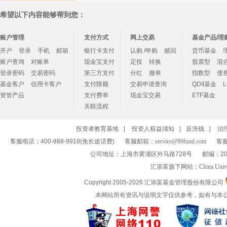
希望以下内容能够帮到您：
账户管理
支付方式
网上交易
基金产品/理
开户
登录
手机
邮箱
银行卡支付
认购 /申购
赎回
货币基金
账户查询
对账单
现金宝支付
定投
转换
股票型
混
登录密码
交易密码
第三方支付
分红
撤单
指数型
债
基金客户
信用卡客户
支付限额
交易申请查询
QDII基金
资管产品
支付费率
现金宝交易
ETF基金
关联流程
投资者教育基地
|
投资人权益须知
|
反洗钱
|
治
客服电话：400-888-9918(免长途话费)
客服邮箱：
service@99fund.com
客服
公司地址：上海市黄浦区外马路728号
邮编：20
汇添富旗下网站：
China Univ
Copyright 2005-
2026 汇添富基金管理股份有限公司
本网站所有资讯与说明文字仅供参考，如有与本