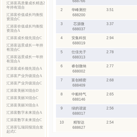
688766
汇添富高质量成长精选2
年持有混合
2
华峰测控
3.51
汇添富价值成长均衡投
688200
资混合C
3
芯源微
3.37
汇添富价值成长均衡投
688037
资混合A
汇添富成长领先混合C
4
安集科技
2.94
688019
汇添富远景成长一年持
有混合C
5
仕佳光子
2.78
汇添富远景成长一年持
688313
有混合A
6
睿创微纳
2.77
汇添富成长领先混合A
688002
汇添富产业升级混合A
7
富创精密
2.68
汇添富产业升级混合C
688409
汇添富美丽30混合D
8
中船特气
2.65
汇添富美丽30混合C
688146
汇添富美丽30混合A
9
绿的谐波
2.56
汇添富数字未来混合A
688017
汇添富数字未来混合C
10
精智达
2.54
汇添富弘瑞回报混合发
688627
起式C