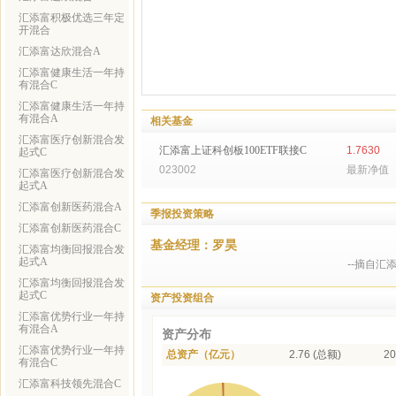
汇添富积极优选三年定
开混合
汇添富达欣混合A
汇添富健康生活一年持
有混合C
汇添富健康生活一年持
有混合A
相关基金
汇添富医疗创新混合发
汇添富上证科创板100ETF联接C
1.7630
起式C
023002
最新净值
汇添富医疗创新混合发
起式A
汇添富创新医药混合A
季报投资策略
汇添富创新医药混合C
基金经理：罗昊
汇添富均衡回报混合发
起式A
--摘自汇
汇添富均衡回报混合发
起式C
资产投资组合
汇添富优势行业一年持
有混合A
资产分布
汇添富优势行业一年持
总资产（亿元）
2.76 (总额)
20
有混合C
汇添富科技领先混合C