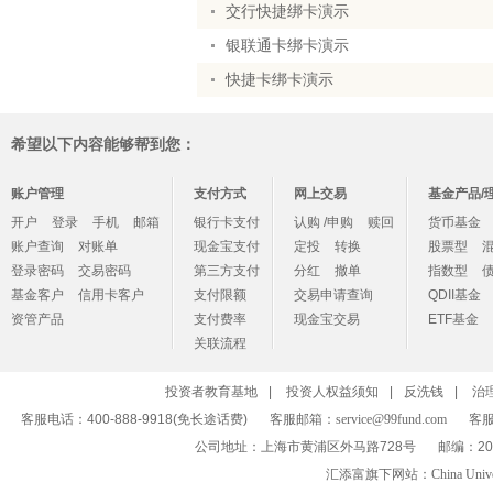
交行快捷绑卡演示
银联通卡绑卡演示
快捷卡绑卡演示
希望以下内容能够帮到您：
账户管理
支付方式
网上交易
基金产品/
开户
登录
手机
邮箱
银行卡支付
认购 /申购
赎回
货币基金
账户查询
对账单
现金宝支付
定投
转换
股票型
登录密码
交易密码
第三方支付
分红
撤单
指数型
基金客户
信用卡客户
支付限额
交易申请查询
QDII基金
资管产品
支付费率
现金宝交易
ETF基金
关联流程
投资者教育基地
|
投资人权益须知
|
反洗钱
|
治
客服电话：400-888-9918(免长途话费)
客服邮箱：
service@99fund.com
客服
公司地址：上海市黄浦区外马路728号
邮编：20
汇添富旗下网站：
China Univ