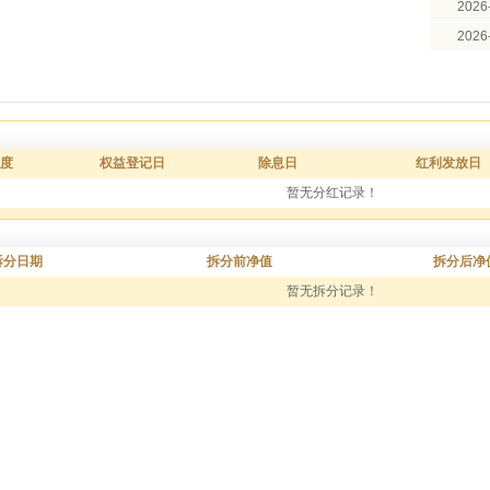
2026
2026
度
权益登记日
除息日
红利发放日
暂无分红记录！
拆分日期
拆分前净值
拆分后净
暂无拆分记录！