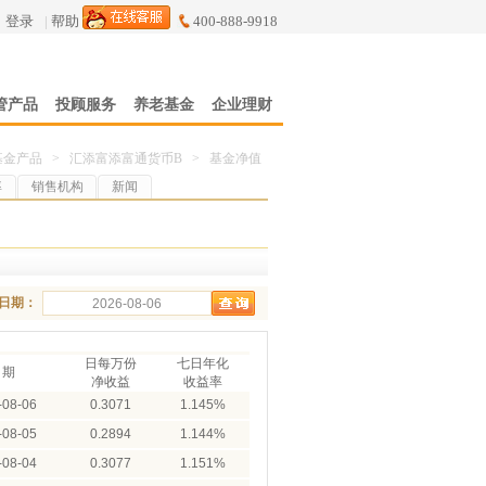
登录
|
帮助
400-888-9918
管产品
投顾服务
养老基金
企业理财
基金产品
>
汇添富添富通货币B
>
基金净值
率
销售机构
新闻
日期：
日每万份
七日年化
日期
净收益
收益率
-08-06
0.3071
1.145%
-08-05
0.2894
1.144%
-08-04
0.3077
1.151%