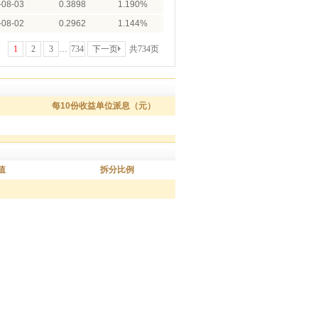
-08-03
0.3898
1.190%
-08-02
0.2962
1.144%
1
2
3
…
734
下一页
共734页
每10份收益单位派息（元）
值
拆分比例