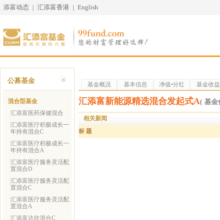
添富动态
|
汇添富香港
|
English
公募基金
基金概况
基本信息
净值•分红
基金收益
汇添富新能源精选混合发起式A
混合型基金
( 基金代
汇添富医药保健混合
相关新闻
汇添富医疗积极成长一
标 题
年持有混合C
汇添富医疗积极成长一
年持有混合A
汇添富医疗服务灵活配
置混合D
汇添富医疗服务灵活配
置混合C
汇添富医疗服务灵活配
置混合A
汇添富达欣混合C