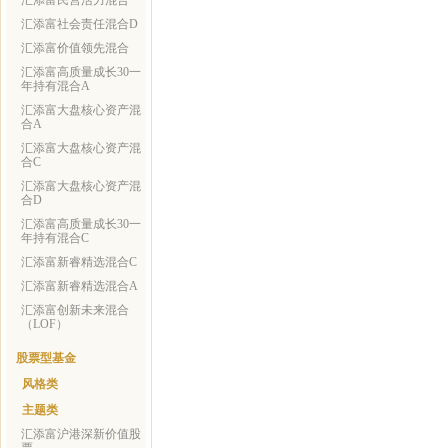
汇添富民营活力混合
汇添富社会责任混合D
汇添富价值领先混合
汇添富高质量成长30一
年持有混合A
汇添富大盘核心资产混
合A
汇添富大盘核心资产混
合C
汇添富大盘核心资产混
合D
汇添富高质量成长30一
年持有混合C
汇添富新睿精选混合C
汇添富新睿精选混合A
汇添富创新未来混合
（LOF）
股票型基金
风格类
主题类
汇添富沪港深新价值股