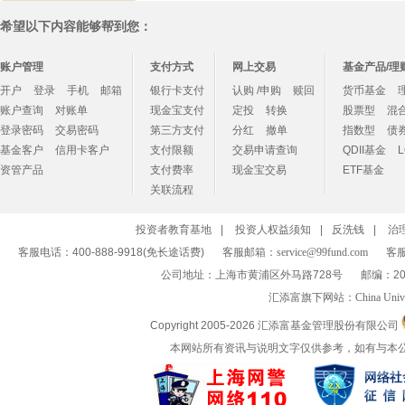
希望以下内容能够帮到您：
账户管理
支付方式
网上交易
基金产品/理
开户
登录
手机
邮箱
银行卡支付
认购 /申购
赎回
货币基金
账户查询
对账单
现金宝支付
定投
转换
股票型
混
登录密码
交易密码
第三方支付
分红
撤单
指数型
债
基金客户
信用卡客户
支付限额
交易申请查询
QDII基金
资管产品
支付费率
现金宝交易
ETF基金
关联流程
投资者教育基地
|
投资人权益须知
|
反洗钱
|
治
客服电话：400-888-9918(免长途话费)
客服邮箱：
service@99fund.com
客服
公司地址：上海市黄浦区外马路728号
邮编：20
汇添富旗下网站：
China Univ
Copyright 2005-
2026 汇添富基金管理股份有限公司
本网站所有资讯与说明文字仅供参考，如有与本