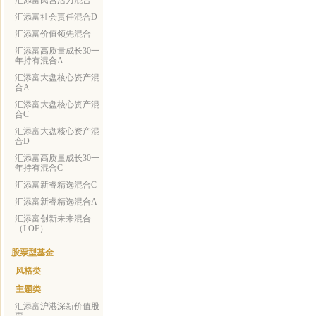
汇添富民营活力混合
汇添富社会责任混合D
汇添富价值领先混合
汇添富高质量成长30一
年持有混合A
汇添富大盘核心资产混
合A
汇添富大盘核心资产混
合C
汇添富大盘核心资产混
合D
汇添富高质量成长30一
年持有混合C
汇添富新睿精选混合C
汇添富新睿精选混合A
汇添富创新未来混合
（LOF）
股票型基金
风格类
主题类
汇添富沪港深新价值股