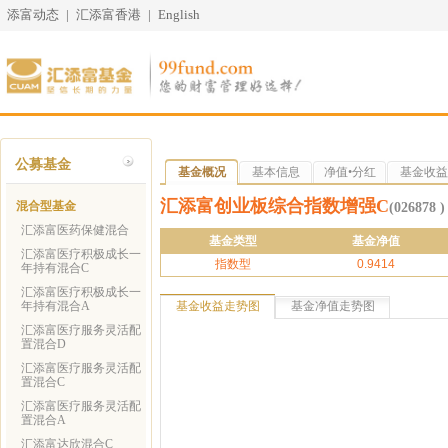
添富动态
|
汇添富香港
|
English
公募基金
基金概况
基本信息
净值•分红
基金收益
汇添富创业板综合指数增强C
混合型基金
(026878 )
汇添富医药保健混合
基金类型
基金净值
汇添富医疗积极成长一
指数型
0.9414
年持有混合C
汇添富医疗积极成长一
年持有混合A
基金收益走势图
基金净值走势图
汇添富医疗服务灵活配
置混合D
汇添富医疗服务灵活配
置混合C
汇添富医疗服务灵活配
置混合A
汇添富达欣混合C