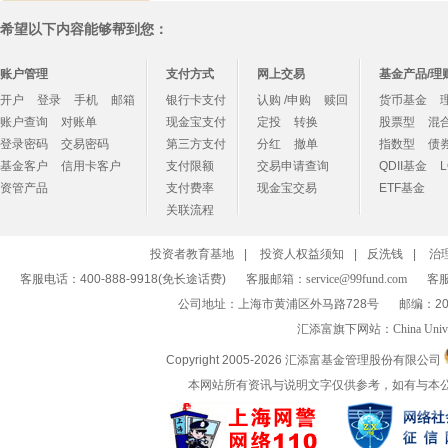
希望以下内容能够帮到您：
账户管理
支付方式
网上交易
基金产品/理
开户
登录
手机
邮箱
银行卡支付
认购 /申购
赎回
货币基金
账户查询
对账单
现金宝支付
定投
转换
股票型
混
登录密码
交易密码
第三方支付
分红
撤单
指数型
债
基金客户
信用卡客户
支付限额
交易申请查询
QDII基金
资管产品
支付费率
现金宝交易
ETF基金
关联流程
投资者教育基地
|
投资人权益须知
|
反洗钱
|
治
客服电话：400-888-9918(免长途话费)
客服邮箱：
service@99fund.com
客服
公司地址：上海市黄浦区外马路728号
邮编：20
汇添富旗下网站：
China Univ
Copyright 2005-
2026 汇添富基金管理股份有限公司
本网站所有资讯与说明文字仅供参考，如有与本