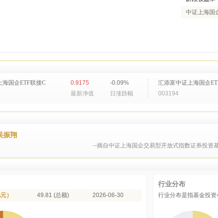
中证上海国企
海国企ETF联接C
0.9175
-0.09%
汇添富中证上海国企ET
最新净值
日涨跌幅
003194
吴振翔
--摘自中证上海国企交易型开放式指数证券投资基
行业分布
亿元）
49.81 (总额)
2026-06-30
行业分布是指基金投资