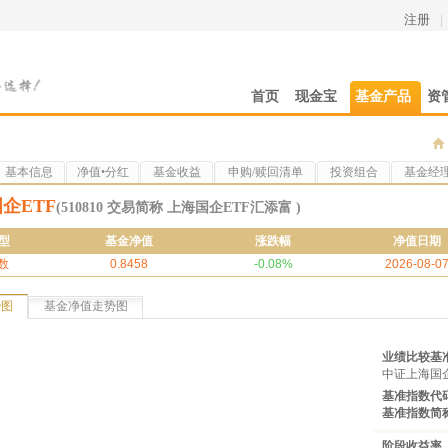
注册
|
首页
现金宝
基金产品
资
基本信息
净值•分红
基金收益
申购/赎回清单
投资组合
基金经
企ETF
(510810 交易简称 上海国企ETF汇添富 )
型
基金净值
涨跌幅
净值日期
数
0.8458
-0.08%
2026-08-0
势图
基金净值走势图
业绩比较基
中证上海国
基准指数代
基准指数简
阶段收益率