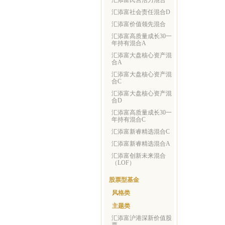
汇添富民营活力混合
汇添富社会责任混合D
汇添富价值领先混合
汇添富高质量成长30一
年持有混合A
汇添富大盘核心资产混
合A
汇添富大盘核心资产混
合C
汇添富大盘核心资产混
合D
汇添富高质量成长30一
年持有混合C
汇添富新睿精选混合C
汇添富新睿精选混合A
汇添富创新未来混合
（LOF）
股票型基金
风格类
主题类
汇添富沪港深新价值股