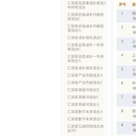
汇添富高质量成长精选2
序号
股
年持有混合
1
国
汇添富价值成长均衡投
6
资混合C
汇添富价值成长均衡投
2
中
资混合A
6
汇添富成长领先混合C
3
上
汇添富远景成长一年持
6
有混合C
4
上
汇添富远景成长一年持
6
有混合A
汇添富成长领先混合A
5
上
6
汇添富产业升级混合A
汇添富产业升级混合C
6
中
6
汇添富美丽30混合D
汇添富美丽30混合C
7
浦
6
汇添富美丽30混合A
8
张
汇添富数字未来混合A
6
汇添富数字未来混合C
9
华
汇添富弘瑞回报混合发
6
起式C