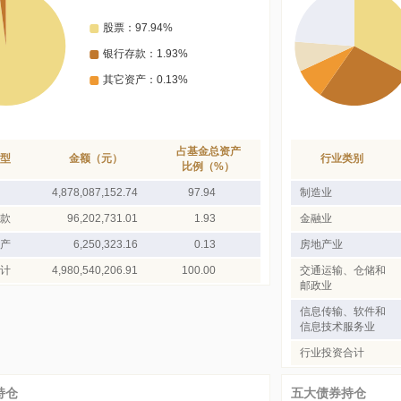
占基金总资产
型
金额（元）
行业类别
比例（%）
4,878,087,152.74
97.94
制造业
款
96,202,731.01
1.93
金融业
产
6,250,323.16
0.13
房地产业
计
4,980,540,206.91
100.00
交通运输、仓储和
邮政业
信息传输、软件和
信息技术服务业
行业投资合计
持仓
五大债券持仓