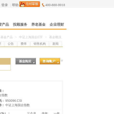
登录
|
帮助
400-888-9918
管产品
投顾服务
养老基金
企业理财
基金产品
>
中证上海国企ETF
>
基金概况
理
公告
费率
销售机构
新闻
7
准：
企指数
码：
950096.CSI
称：
中证上海国企指数
（%）：
三个月
半年
一年