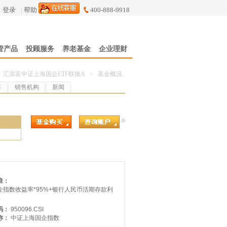
登录
|
帮助
400-888-9918
管产品
投顾服务
养老基金
企业理财
汇添富中证上海国企ETF联接A
>
基金概况
率
销售机构
新闻
7
准：
企指数收益率*95%+银行人民币活期存款利
%
码：
950096.CSI
称：
中证上海国企指数