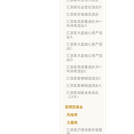
汇添富民营活力混合
汇添富社会责任混合D
汇添富价值领先混合
汇添富高质量成长30一
年持有混合A
汇添富大盘核心资产混
合A
汇添富大盘核心资产混
合C
汇添富大盘核心资产混
合D
汇添富高质量成长30一
年持有混合C
汇添富新睿精选混合C
汇添富新睿精选混合A
汇添富创新未来混合
（LOF）
股票型基金
风格类
主题类
汇添富沪港深新价值股