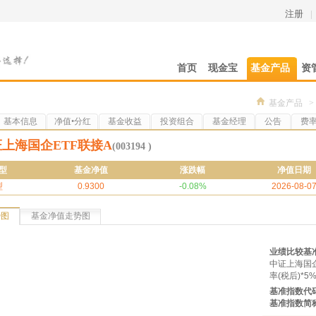
注册
|
首页
现金宝
基金产品
资
基金产品
>
基本信息
净值•分红
基金收益
投资组合
基金经理
公告
费
上海国企ETF联接A
(003194 )
型
基金净值
涨跌幅
净值日期
型
0.9300
-0.08%
2026-08-0
势图
基金净值走势图
业绩比较基
中证上海国
率(税后)*5
基准指数代
基准指数简