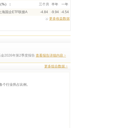
（%）：
三个月
半年
一年
海国企ETF联接A
-4.84
-9.94
-4.54
更多收益数据
金2026年第2季度报告
查看报告详细内容 >
更多组合数据 >
各个行业所占比例。