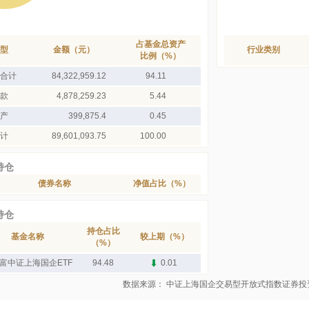
占基金总资产
型
金额（元）
行业类别
比例（%）
合计
84,322,959.12
94.11
款
4,878,259.23
5.44
产
399,875.4
0.45
计
89,601,093.75
100.00
持仓
债券名称
净值占比（%）
持仓
持仓占比
基金名称
较上期（%）
（%）
富中证上海国企ETF
94.48
0.01
数据来源： 中证上海国企交易型开放式指数证券投