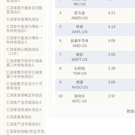
置混合A
MU US
汇添富医疗服务灵活配
置混合D
4
亚马逊
4.21
AMZN US
汇添富价值领先混合
汇添富中盘潜力增长一
5
苹果
4.14
年持有混合C
AAPL US
汇添富中盘潜力增长一
6
超威半导体
4.06
年持有混合A
AMD US
汇添富核心精选混合
（LOF）
7
微软
3.55
MSFT US
汇添富数字经济引领发
展三年持有混合A
8
台积电
3.39
汇添富数字经济引领发
TSM US
展三年持有混合C
9
博通
3.06
汇添富数字生活六个月
AVGO US
持有混合
汇添富多策略定开混合
10
英特尔
2.97
INTC US
汇添富产业升级混合A
汇添富优质成长混合A
数据
汇添富盈泰混合
汇添富产业升级混合C
汇添富科创板2年定开混