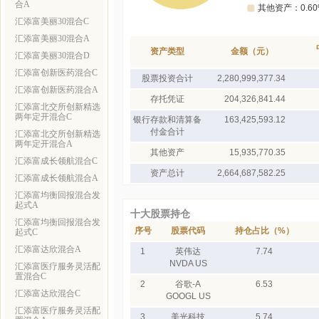
合A
汇添富美丽30混合C
汇添富美丽30混合A
资产类型
金额（元）
汇添富美丽30混合D
汇添富创新医药混合C
股票投资合计
2,280,999,377.34
汇添富创新医药混合A
存托凭证
204,326,841.44
汇添富北交所创新精选
两年定开混合C
银行存款和清算备
163,425,593.12
付金合计
汇添富北交所创新精选
两年定开混合A
其他资产
15,935,770.35
汇添富成长领航混合C
资产总计
2,664,687,582.25
汇添富成长领航混合A
汇添富均衡回报混合发
起式A
十大股票持仓
汇添富均衡回报混合发
序号
股票代码
持仓占比（%）
起式C
汇添富达欣混合A
1
英伟达
7.74
NVDA US
汇添富医疗服务灵活配
置混合C
2
谷歌-A
6.53
汇添富达欣混合C
GOOGL US
汇添富医疗服务灵活配
3
美光科技
5.74