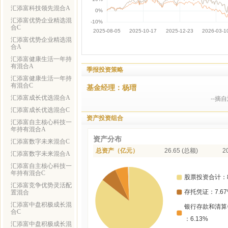
汇添富科技领先混合A
汇添富优势企业精选混
合C
汇添富优势企业精选混
合A
汇添富健康生活一年持
有混合A
季报投资策略
汇添富健康生活一年持
有混合C
基金经理：杨瑨
汇添富成长优选混合A
--摘
汇添富成长优选混合C
资产投资组合
汇添富自主核心科技一
年持有混合A
资产分布
汇添富数字未来混合C
总资产（亿元）
26.65 (总额)
2
汇添富数字未来混合A
汇添富自主核心科技一
年持有混合C
汇添富竞争优势灵活配
置混合
汇添富中盘积极成长混
合C
汇添富中盘积极成长混