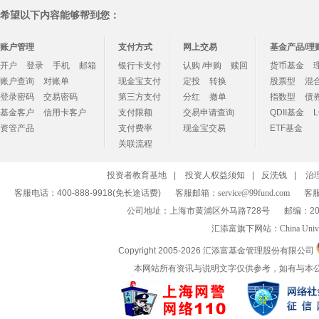
希望以下内容能够帮到您：
账户管理
支付方式
网上交易
基金产品/理
开户
登录
手机
邮箱
银行卡支付
认购 /申购
赎回
货币基金
账户查询
对账单
现金宝支付
定投
转换
股票型
混
登录密码
交易密码
第三方支付
分红
撤单
指数型
债
基金客户
信用卡客户
支付限额
交易申请查询
QDII基金
资管产品
支付费率
现金宝交易
ETF基金
关联流程
投资者教育基地
|
投资人权益须知
|
反洗钱
|
治
客服电话：400-888-9918(免长途话费)
客服邮箱：
service@99fund.com
客服
公司地址：上海市黄浦区外马路728号
邮编：20
汇添富旗下网站：
China Univ
Copyright 2005-
2026 汇添富基金管理股份有限公司
本网站所有资讯与说明文字仅供参考，如有与本