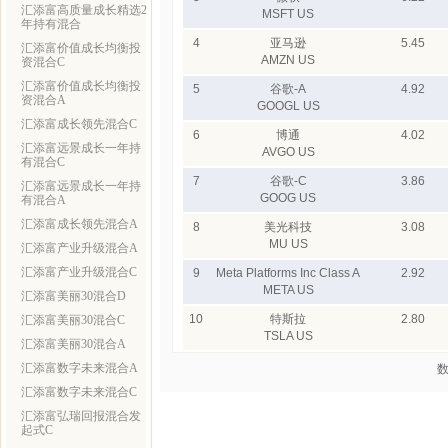
汇添富高质量成长精选2
MSFT US
年持有混合
4
亚马逊
5.45
汇添富价值成长均衡投
AMZN US
资混合C
汇添富价值成长均衡投
5
谷歌-A
4.92
资混合A
GOOGL US
汇添富成长领先混合C
6
博通
4.02
汇添富远景成长一年持
AVGO US
有混合C
7
谷歌-C
3.86
汇添富远景成长一年持
GOOG US
有混合A
汇添富成长领先混合A
8
美光科技
3.08
MU US
汇添富产业升级混合A
汇添富产业升级混合C
9
Meta Platforms Inc Class A
2.92
META US
汇添富美丽30混合D
10
特斯拉
2.80
汇添富美丽30混合C
TSLA US
汇添富美丽30混合A
汇添富数字未来混合A
数
汇添富数字未来混合C
汇添富弘瑞回报混合发
起式C