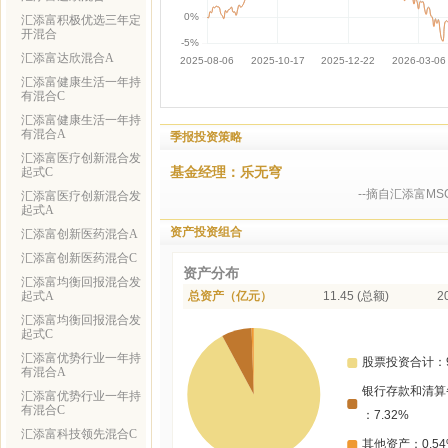
汇添富积极优选三年定
开混合
汇添富达欣混合A
汇添富健康生活一年持
有混合C
汇添富健康生活一年持
有混合A
季报投资策略
汇添富医疗创新混合发
基金经理：乐无穹
起式C
--摘自汇添富M
汇添富医疗创新混合发
起式A
资产投资组合
汇添富创新医药混合A
汇添富创新医药混合C
资产分布
汇添富均衡回报混合发
起式A
总资产（亿元）
11.45 (总额)
2
汇添富均衡回报混合发
起式C
汇添富优势行业一年持
有混合A
汇添富优势行业一年持
有混合C
汇添富科技领先混合C