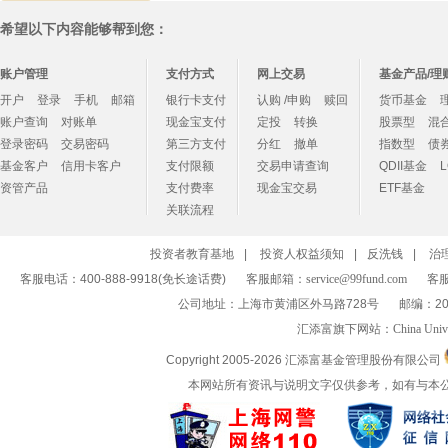
希望以下内容能够帮到您：
账户管理
支付方式
网上交易
基金产品/理
开户
登录
手机
邮箱
银行卡支付
认购 /申购
赎回
货币基金
账户查询
对账单
现金宝支付
定投
转换
股票型
混
登录密码
交易密码
第三方支付
分红
撤单
指数型
债
基金客户
信用卡客户
支付限额
交易申请查询
QDII基金
资管产品
支付费率
现金宝交易
ETF基金
关联流程
投资者教育基地
|
投资人权益须知
|
反洗钱
|
治
客服电话：400-888-9918(免长途话费)
客服邮箱：
service@99fund.com
客服
公司地址：上海市黄浦区外马路728号
邮编：20
汇添富旗下网站：
China Univ
Copyright 2005-
2026 汇添富基金管理股份有限公司
本网站所有资讯与说明文字仅供参考，如有与本