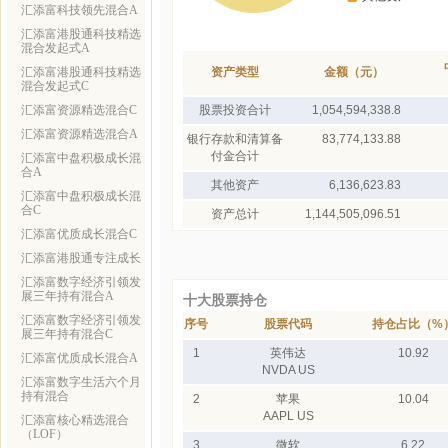
汇添富科技领先混合A
汇添富港股通科技精选
混合发起式A
汇添富港股通科技精选
资产类型
金额（元）
混合发起式C
汇添富资源精选混合C
股票投资合计
1,054,594,338.8
汇添富资源精选混合A
银行存款和清算备
83,774,133.88
付金合计
汇添富中盘积极成长混
合A
其他资产
6,136,623.83
汇添富中盘积极成长混
合C
资产总计
1,144,505,096.51
汇添富优质成长混合C
汇添富港股通专注成长
汇添富数字经济引领发
展三年持有混合A
十大股票持仓
汇添富数字经济引领发
序号
股票代码
持仓占比（%
展三年持有混合C
1
英伟达
10.92
汇添富优质成长混合A
NVDA US
汇添富数字生活六个月
持有混合
2
苹果
10.04
AAPL US
汇添富核心精选混合
（LOF）
3
微软
6.22