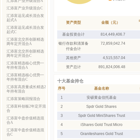
汇添富产业升级混合A
汇添富产业升级混合C
汇添富远见成长混合发
起式A
资产类型
金额（元）
汇添富远见成长混合发
起式C
基金投资合计
814,449,406.7
汇添富北交所创新精选
银行存款和清算备
72,859,042.74
两年定开混合A
付金合计
汇添富北交所创新精选
两年定开混合C
其他资产
4,515,557.04
汇添富精选核心优势一
资产总计
891,824,006.48
年持有混合A
汇添富精选核心优势一
年持有混合C
十大基金持仓
汇添富高质量成长精选2
序号
基金名称
年持有混合
1
安硕黄金信托基金
汇添富策略回报混合
汇添富科创板2年定开混
2
Spdr Gold Shares
合
3
Spdr Gold MiniShares Trust
汇添富中盘价值精选混
合A
4
iShares Gold Trust Micro
汇添富中盘价值精选混
5
Graniteshares Gold Trust
合C