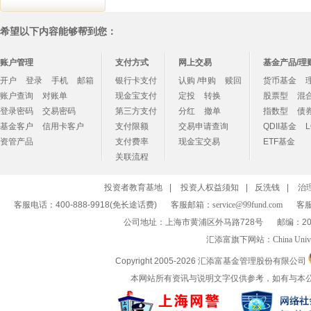
希望以下内容能够帮到您：
账户管理
支付方式
网上交易
基金产品/理
开户
登录
手机
邮箱
银行卡支付
认购 /申购
赎回
货币基金
账户查询
对账单
现金宝支付
定投
转换
股票型
混
登录密码
交易密码
第三方支付
分红
撤单
指数型
债
基金客户
信用卡客户
支付限额
交易申请查询
QDII基金
资管产品
支付费率
现金宝交易
ETF基金
关联流程
投资者教育基地
|
投资人权益须知
|
反洗钱
|
治
客服电话：400-888-9918(免长途话费)
客服邮箱：
service@99fund.com
客服
公司地址：上海市黄浦区外马路728号
邮编：20
汇添富旗下网站：
China Univ
Copyright 2005-
2026 汇添富基金管理股份有限公司
本网站所有资讯与说明文字仅供参考，如有与本