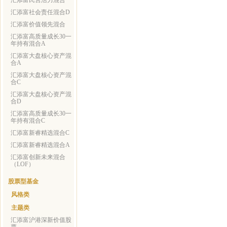
汇添富民营活力混合
汇添富社会责任混合D
汇添富价值领先混合
汇添富高质量成长30一
年持有混合A
汇添富大盘核心资产混
合A
汇添富大盘核心资产混
合C
汇添富大盘核心资产混
合D
汇添富高质量成长30一
年持有混合C
汇添富新睿精选混合C
汇添富新睿精选混合A
汇添富创新未来混合
（LOF）
股票型基金
风格类
主题类
汇添富沪港深新价值股