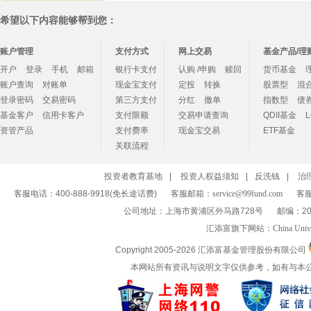
希望以下内容能够帮到您：
账户管理
支付方式
网上交易
基金产品/理
开户
登录
手机
邮箱
银行卡支付
认购 /申购
赎回
货币基金
账户查询
对账单
现金宝支付
定投
转换
股票型
混
登录密码
交易密码
第三方支付
分红
撤单
指数型
债
基金客户
信用卡客户
支付限额
交易申请查询
QDII基金
资管产品
支付费率
现金宝交易
ETF基金
关联流程
投资者教育基地
|
投资人权益须知
|
反洗钱
|
治
客服电话：400-888-9918(免长途话费)
客服邮箱：
service@99fund.com
客服
公司地址：上海市黄浦区外马路728号
邮编：20
汇添富旗下网站：
China Univ
Copyright 2005-
2026 汇添富基金管理股份有限公司
本网站所有资讯与说明文字仅供参考，如有与本