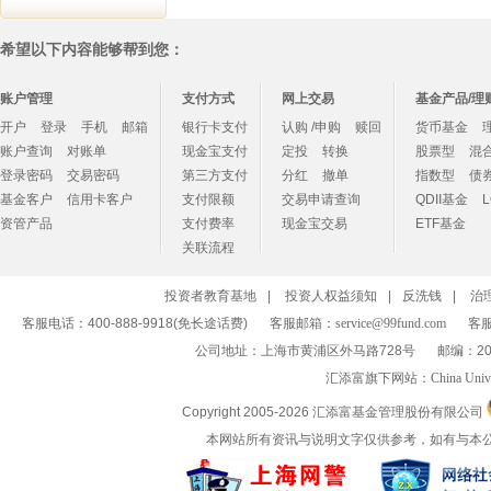
希望以下内容能够帮到您：
账户管理
支付方式
网上交易
基金产品/理
开户
登录
手机
邮箱
银行卡支付
认购 /申购
赎回
货币基金
账户查询
对账单
现金宝支付
定投
转换
股票型
混
登录密码
交易密码
第三方支付
分红
撤单
指数型
债
基金客户
信用卡客户
支付限额
交易申请查询
QDII基金
资管产品
支付费率
现金宝交易
ETF基金
关联流程
投资者教育基地
|
投资人权益须知
|
反洗钱
|
治
客服电话：400-888-9918(免长途话费)
客服邮箱：
service@99fund.com
客服
公司地址：上海市黄浦区外马路728号
邮编：20
汇添富旗下网站：
China Univ
Copyright 2005-
2026 汇添富基金管理股份有限公司
本网站所有资讯与说明文字仅供参考，如有与本