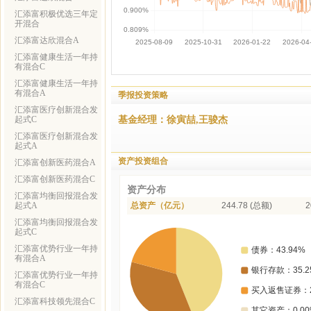
汇添富积极优选三年定
开混合
汇添富达欣混合A
汇添富健康生活一年持
有混合C
汇添富健康生活一年持
有混合A
季报投资策略
汇添富医疗创新混合发
基金经理：徐寅喆,王骏杰
起式C
汇添富医疗创新混合发
起式A
资产投资组合
汇添富创新医药混合A
汇添富创新医药混合C
资产分布
汇添富均衡回报混合发
起式A
总资产（亿元）
244.78 (总额)
2
汇添富均衡回报混合发
起式C
汇添富优势行业一年持
有混合A
汇添富优势行业一年持
有混合C
汇添富科技领先混合C