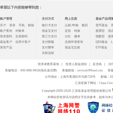
希望以下内容能够帮到您：
账户管理
支付方式
网上交易
基金产品/理
开户
登录
手机
邮箱
银行卡支付
认购 /申购
赎回
货币基金
账户查询
对账单
现金宝支付
定投
转换
股票型
混
登录密码
交易密码
第三方支付
分红
撤单
指数型
债
基金客户
信用卡客户
支付限额
交易申请查询
QDII基金
资管产品
支付费率
现金宝交易
ETF基金
关联流程
投资者教育基地
|
投资人权益须知
|
反洗钱
|
治
客服电话：400-888-9918(免长途话费)
客服邮箱：
service@99fund.com
客服
公司地址：上海市黄浦区外马路728号
邮编：20
汇添富旗下网站：
China Univ
Copyright 2005-
2026 汇添富基金管理股份有限公司
本网站所有资讯与说明文字仅供参考，如有与本