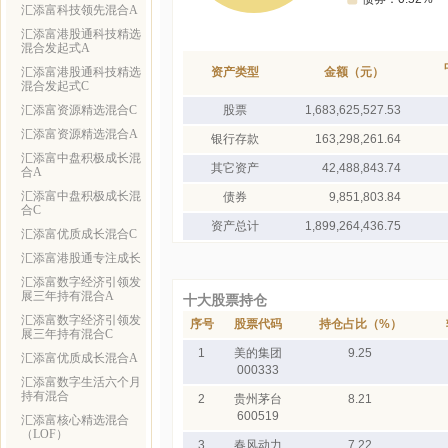
汇添富科技领先混合A
汇添富港股通科技精选
混合发起式A
汇添富港股通科技精选
资产类型
金额（元）
混合发起式C
汇添富资源精选混合C
股票
1,683,625,527.53
汇添富资源精选混合A
银行存款
163,298,261.64
汇添富中盘积极成长混
其它资产
42,488,843.74
合A
汇添富中盘积极成长混
债券
9,851,803.84
合C
资产总计
1,899,264,436.75
汇添富优质成长混合C
汇添富港股通专注成长
汇添富数字经济引领发
展三年持有混合A
十大股票持仓
汇添富数字经济引领发
序号
股票代码
持仓占比（%）
展三年持有混合C
1
美的集团
9.25
汇添富优质成长混合A
000333
汇添富数字生活六个月
持有混合
2
贵州茅台
8.21
600519
汇添富核心精选混合
（LOF）
3
春风动力
7.22