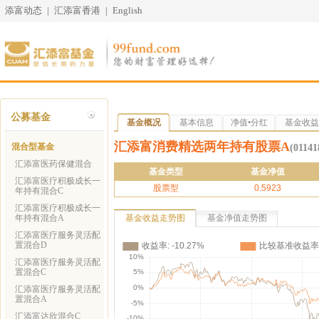
添富动态
|
汇添富香港
|
English
公募基金
基金概况
基本信息
净值•分红
基金收益
汇添富消费精选两年持有股票A
混合型基金
(01141
汇添富医药保健混合
基金类型
基金净值
汇添富医疗积极成长一
股票型
0.5923
年持有混合C
汇添富医疗积极成长一
年持有混合A
基金收益走势图
基金净值走势图
汇添富医疗服务灵活配
置混合D
汇添富医疗服务灵活配
置混合C
汇添富医疗服务灵活配
置混合A
汇添富达欣混合C