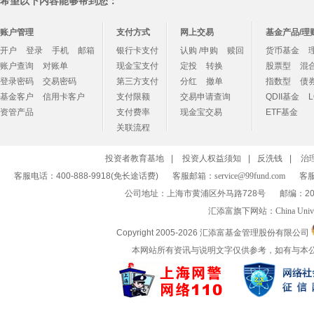
希望以下内容能够帮到您：
账户管理
支付方式
网上交易
基金产品/理
开户
登录
手机
邮箱
银行卡支付
认购 /申购
赎回
货币基金
账户查询
对账单
现金宝支付
定投
转换
股票型
混
登录密码
交易密码
第三方支付
分红
撤单
指数型
债
基金客户
信用卡客户
支付限额
交易申请查询
QDII基金
资管产品
支付费率
现金宝交易
ETF基金
关联流程
投资者教育基地
|
投资人权益须知
|
反洗钱
|
治
客服电话：400-888-9918(免长途话费)
客服邮箱：
service@99fund.com
客服
公司地址：上海市黄浦区外马路728号
邮编：20
汇添富旗下网站：
China Univ
Copyright 2005-
2026 汇添富基金管理股份有限公司
本网站所有资讯与说明文字仅供参考，如有与本