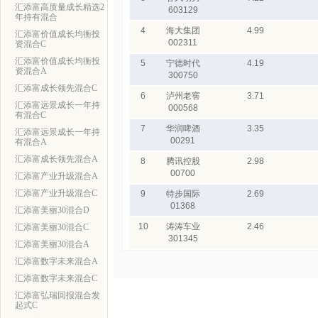
汇添富高质量成长精选2
603129
年持有混合
4
海大集团
4.99
汇添富价值成长均衡投
002311
资混合C
汇添富价值成长均衡投
5
宁德时代
4.19
资混合A
300750
汇添富成长领先混合C
6
泸州老窖
3.71
汇添富远景成长一年持
000568
有混合C
7
华润啤酒
3.35
汇添富远景成长一年持
00291
有混合A
汇添富成长领先混合A
8
腾讯控股
2.98
00700
汇添富产业升级混合A
汇添富产业升级混合C
9
特步国际
2.69
01368
汇添富美丽30混合D
10
涛涛车业
2.46
汇添富美丽30混合C
301345
汇添富美丽30混合A
汇添富数字未来混合A
汇添富数字未来混合C
汇添富弘瑞回报混合发
起式C