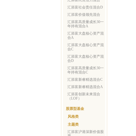
汇添富民营活力混合
汇添富社会责任混合D
汇添富价值领先混合
汇添富高质量成长30一
年持有混合A
汇添富大盘核心资产混
合A
汇添富大盘核心资产混
合C
汇添富大盘核心资产混
合D
汇添富高质量成长30一
年持有混合C
汇添富新睿精选混合C
汇添富新睿精选混合A
汇添富创新未来混合
（LOF）
股票型基金
风格类
主题类
汇添富沪港深新价值股