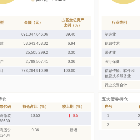
占基金总资产
型
金额（元）
行业类别
比例（%）
691,347,646.06
89.40
制造业
款
53,643,458.32
6.94
信息技术
25,505,299.2
3.30
采矿业
产
2,788,507.41
0.36
医疗保健
计
773,284,910.99
100.00
信息传输、软件和
信息技术服务业
行业投资合计
持仓
五大债券持仓
票代码
持仓占比（%）
较上期（%）
序号
碁微装
10.53
6.5
1
88630
2
海股份
9.36
新增
02484