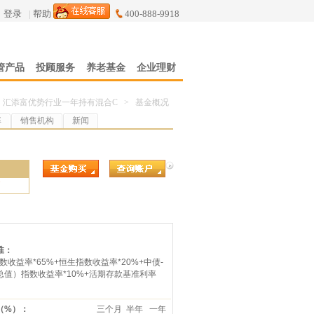
登录
|
帮助
400-888-9918
管产品
投顾服务
养老基金
企业理财
汇添富优势行业一年持有混合C
>
基金概况
率
销售机构
新闻
7
准：
指数收益率*65%+恒生指数收益率*20%+中债-
总值）指数收益率*10%+活期存款基准利率
（%）：
三个月
半年
一年