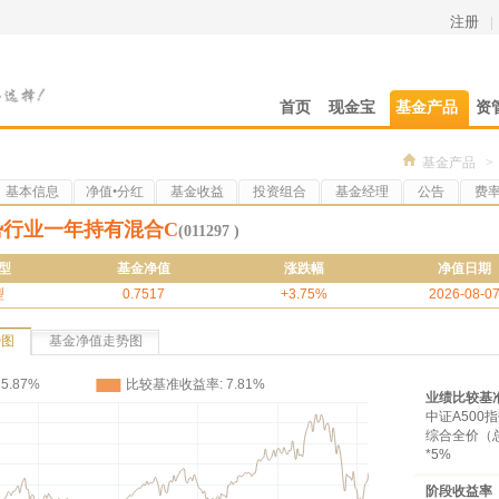
注册
|
首页
现金宝
基金产品
资
基金产品
>
基本信息
净值•分红
基金收益
投资组合
基金经理
公告
费
势行业一年持有混合C
(011297 )
型
基金净值
涨跌幅
净值日期
型
0.7517
+3.75%
2026-08-0
势图
基金净值走势图
业绩比较基
中证A500
综合全价（
*5%
阶段收益率