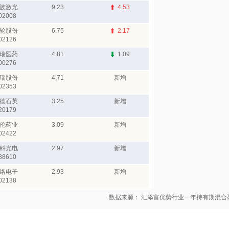
族激光
9.23
4.53
02008
轮股份
6.75
2.17
02126
瑞医药
4.81
1.09
00276
瑞股份
4.71
新增
02353
德石英
3.25
新增
20179
伦药业
3.09
新增
02422
科光电
2.97
新增
88610
络电子
2.93
新增
02138
数据来源： 汇添富优势行业一年持有期混合