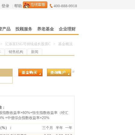
登录
|
帮助
400-888-9918
管产品
投顾服务
养老基金
企业理财
>
汇添富ESG可持续成长股票C
>
基金概况
率
销售机构
新闻
7
准：
A股指数收益率×60%+恒生指数收益率（经汇
0% +中债综合指数收益率×20%
（%）：
三个月
半年
一年