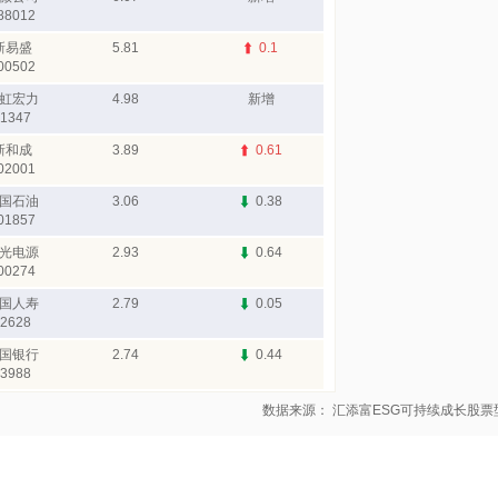
88012
新易盛
5.81
0.1
00502
虹宏力
4.98
新增
1347
新和成
3.89
0.61
02001
国石油
3.06
0.38
01857
光电源
2.93
0.64
00274
国人寿
2.79
0.05
2628
国银行
2.74
0.44
3988
数据来源： 汇添富ESG可持续成长股票