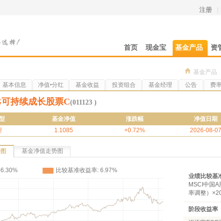
注册
|
首页
现金宝
基金产品
资
基金产品
基本信息
净值•分红
基金收益
投资组合
基金经理
公告
费
G可持续成长股票C
(011123 )
型
基金净值
涨跌幅
净值日期
型
1.1085
+0.72%
2026-08-0
势图
基金净值走势图
业绩比较基
MSCI中国
率调整）×2
阶段收益率