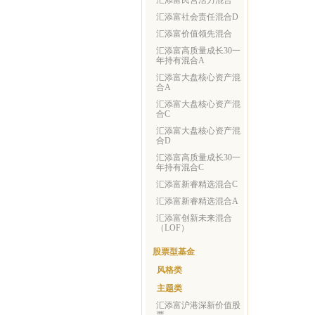
汇添富民营活力混合
汇添富社会责任混合D
汇添富价值领先混合
汇添富高质量成长30一
年持有混合A
汇添富大盘核心资产混
合A
汇添富大盘核心资产混
合C
汇添富大盘核心资产混
合D
汇添富高质量成长30一
年持有混合C
汇添富新睿精选混合C
汇添富新睿精选混合A
汇添富创新未来混合
（LOF）
股票型基金
风格类
主题类
汇添富沪港深新价值股