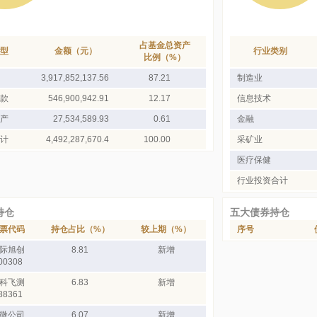
占基金总资产
型
金额（元）
行业类别
比例（%）
3,917,852,137.56
87.21
制造业
款
546,900,942.91
12.17
信息技术
产
27,534,589.93
0.61
金融
计
4,492,287,670.4
100.00
采矿业
医疗保健
行业投资合计
持仓
五大债券持仓
票代码
持仓占比（%）
较上期（%）
序号
际旭创
8.81
新增
00308
科飞测
6.83
新增
88361
微公司
6.07
新增