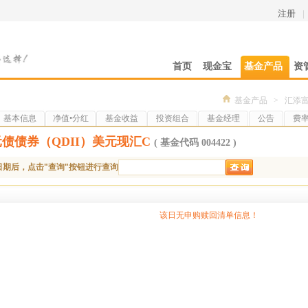
注册
|
首页
现金宝
基金产品
资
基金产品
>
汇添富
基本信息
净值•分红
基金收益
投资组合
基金经理
公告
费
债债券（QDII）美元现汇C
( 基金代码 004422 )
日期后，点击"查询"按钮进行查询
该日无申购赎回清单信息！