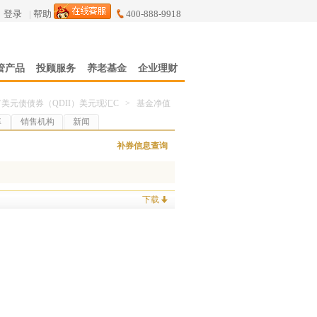
登录
|
帮助
400-888-9918
管产品
投顾服务
养老基金
企业理财
美元债债券（QDII）美元现汇C
>
基金净值
率
销售机构
新闻
补券信息查询
下载