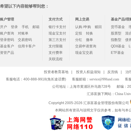
希望以下内容能够帮到您：
账户管理
支付方式
网上交易
基金产品/理
开户
登录
手机
邮箱
银行卡支付
认购 /申购
赎回
货币基金
账户查询
对账单
现金宝支付
定投
转换
股票型
混
登录密码
交易密码
第三方支付
分红
撤单
指数型
债
基金客户
信用卡客户
支付限额
交易申请查询
QDII基金
资管产品
支付费率
现金宝交易
ETF基金
关联流程
投资者教育基地
|
投资人权益须知
|
反洗钱
|
治
客服电话：400-888-9918(免长途话费)
客服邮箱：
service@99fund.com
客服
公司地址：上海市黄浦区外马路728号
邮编：20
汇添富旗下网站：
China Univ
Copyright 2005-
2026 汇添富基金管理股份有限公司
本网站所有资讯与说明文字仅供参考，如有与本