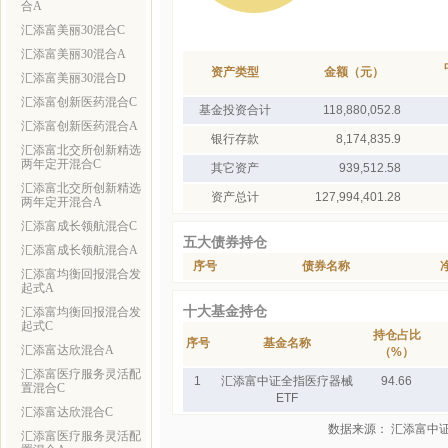
合A
汇添富美丽30混合C
汇添富美丽30混合A
资产类型
金额（元）
汇添富美丽30混合D
汇添富创新医药混合C
基金投资合计
118,880,052.8
汇添富创新医药混合A
银行存款
8,174,835.9
汇添富北交所创新精选
两年定开混合C
其它资产
939,512.58
汇添富北交所创新精选
资产总计
127,994,401.28
两年定开混合A
汇添富成长领航混合C
五大债券持仓
汇添富成长领航混合A
序号
债券名称
汇添富均衡回报混合发
起式A
十大基金持仓
汇添富均衡回报混合发
起式C
持仓占比
序号
基金名称
汇添富达欣混合A
（%）
汇添富医疗服务灵活配
1
汇添富中证全指医疗器械
94.66
置混合C
ETF
汇添富达欣混合C
数据来源： 汇添富中
汇添富医疗服务灵活配