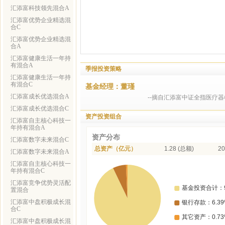
汇添富科技领先混合A
汇添富优势企业精选混
合C
汇添富优势企业精选混
合A
汇添富健康生活一年持
有混合A
季报投资策略
汇添富健康生活一年持
有混合C
基金经理：董瑾
汇添富成长优选混合A
--摘自汇添富中证全指医疗
汇添富成长优选混合C
资产投资组合
汇添富自主核心科技一
年持有混合A
资产分布
汇添富数字未来混合C
总资产（亿元）
1.28 (总额)
20
汇添富数字未来混合A
汇添富自主核心科技一
年持有混合C
汇添富竞争优势灵活配
置混合
汇添富中盘积极成长混
合C
汇添富中盘积极成长混