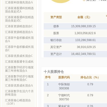
汇添富科技领先混合A
汇添富港股通科技精选
混合发起式A
汇添富港股通科技精选
资产类型
金额（元）
混合发起式C
汇添富资源精选混合C
债券
15,309,088,339.15
汇添富资源精选混合A
股票
1,003,058,822.6
汇添富中盘积极成长混
银行存款
133,286,598.61
合A
汇添富中盘积极成长混
其它资产
36,916,029.15
合C
资产总计
16,482,349,789.51
汇添富优质成长混合C
汇添富港股通专注成长
汇添富数字经济引领发
展三年持有混合A
十大股票持仓
汇添富数字经济引领发
序号
股票代码
持仓占比（%）
展三年持有混合C
1
中际旭创
0.79
汇添富优质成长混合A
300308
汇添富数字生活六个月
持有混合
2
宁德时代
0.79
300750
汇添富核心精选混合
（LOF）
3
紫金矿业
0.76