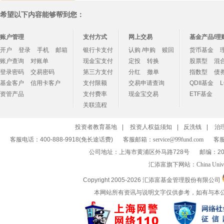
希望以下内容能够帮到您：
账户管理
支付方式
网上交易
基金产品/理
开户
登录
手机
邮箱
银行卡支付
认购 /申购
赎回
货币基金
账户查询
对账单
现金宝支付
定投
转换
股票型
混
登录密码
交易密码
第三方支付
分红
撤单
指数型
债
基金客户
信用卡客户
支付限额
交易申请查询
QDII基金
资管产品
支付费率
现金宝交易
ETF基金
关联流程
投资者教育基地
|
投资人权益须知
|
反洗钱
|
治
客服电话：400-888-9918(免长途话费)
客服邮箱：
service@99fund.com
客服
公司地址：上海市黄浦区外马路728号
邮编：20
汇添富旗下网站：
China Univ
Copyright 2005-
2026 汇添富基金管理股份有限公司
本网站所有资讯与说明文字仅供参考，如有与本