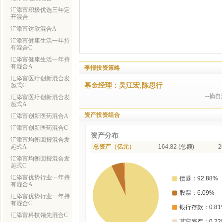
汇添富积极优选三年定
开混合
汇添富达欣混合A
汇添富健康生活一年持
有混合C
汇添富健康生活一年持
有混合A
季报投资策略
汇添富医疗创新混合发
基金经理：吴江宏,陈思行
起式C
--摘
汇添富医疗创新混合发
起式A
资产投资组合
汇添富创新医药混合A
汇添富创新医药混合C
资产分布
汇添富均衡回报混合发
起式A
总资产（亿元）
164.82 (总额)
2
汇添富均衡回报混合发
起式C
汇添富优势行业一年持
有混合A
汇添富优势行业一年持
有混合C
汇添富科技领先混合C