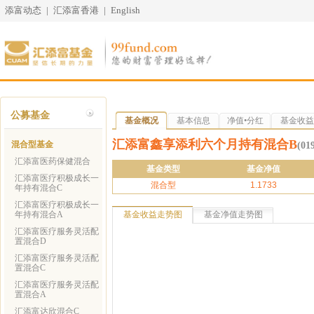
添富动态
|
汇添富香港
|
English
公募基金
基金概况
基本信息
净值•分红
基金收益
汇添富鑫享添利六个月持有混合B
混合型基金
(01
汇添富医药保健混合
基金类型
基金净值
汇添富医疗积极成长一
混合型
1.1733
年持有混合C
汇添富医疗积极成长一
年持有混合A
基金收益走势图
基金净值走势图
汇添富医疗服务灵活配
置混合D
汇添富医疗服务灵活配
置混合C
汇添富医疗服务灵活配
置混合A
汇添富达欣混合C