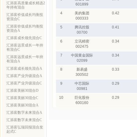
汇添富高质量成长精选2
601899
年持有混合
4
美的集团
0.42
汇添富价值成长均衡投
000333
资混合C
汇添富价值成长均衡投
5
腾讯控股
0.41
资混合A
00700
汇添富成长领先混合C
6
立讯精密
0.34
汇添富远景成长一年持
002475
有混合C
7
中国黄金国际
0.34
汇添富远景成长一年持
02099
有混合A
汇添富成长领先混合A
8
新易盛
0.33
300502
汇添富产业升级混合A
汇添富产业升级混合C
9
中芯国际
0.29
00981
汇添富美丽30混合D
10
巨化股份
0.29
汇添富美丽30混合C
600160
汇添富美丽30混合A
汇添富数字未来混合A
汇添富数字未来混合C
汇添富弘瑞回报混合发
起式C