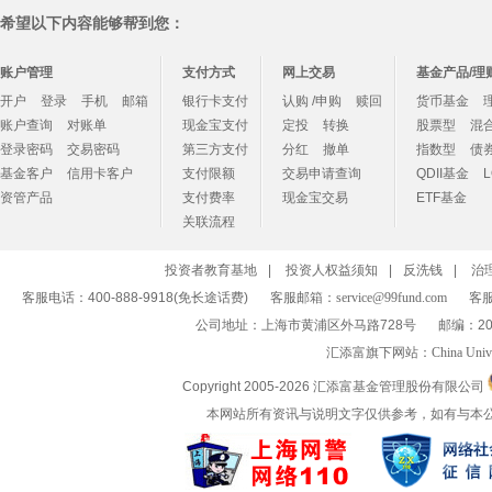
希望以下内容能够帮到您：
账户管理
支付方式
网上交易
基金产品/理
开户
登录
手机
邮箱
银行卡支付
认购 /申购
赎回
货币基金
账户查询
对账单
现金宝支付
定投
转换
股票型
混
登录密码
交易密码
第三方支付
分红
撤单
指数型
债
基金客户
信用卡客户
支付限额
交易申请查询
QDII基金
资管产品
支付费率
现金宝交易
ETF基金
关联流程
投资者教育基地
|
投资人权益须知
|
反洗钱
|
治
客服电话：400-888-9918(免长途话费)
客服邮箱：
service@99fund.com
客服
公司地址：上海市黄浦区外马路728号
邮编：20
汇添富旗下网站：
China Univ
Copyright 2005-
2026 汇添富基金管理股份有限公司
本网站所有资讯与说明文字仅供参考，如有与本