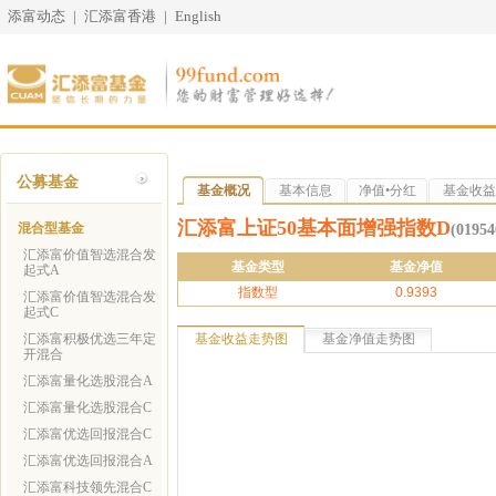
添富动态
|
汇添富香港
|
English
公募基金
基金概况
基本信息
净值•分红
基金收益
汇添富上证50基本面增强指数D
混合型基金
(01954
汇添富价值智选混合发
基金类型
基金净值
起式A
指数型
0.9393
汇添富价值智选混合发
起式C
汇添富积极优选三年定
基金收益走势图
基金净值走势图
开混合
汇添富量化选股混合A
汇添富量化选股混合C
汇添富优选回报混合C
汇添富优选回报混合A
汇添富科技领先混合C