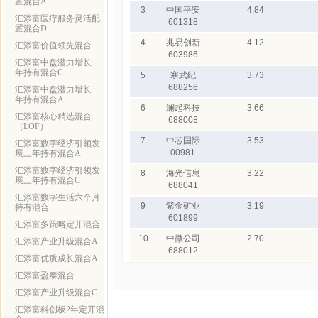
置混合A
3
中国平安
4.84
汇添富医疗服务灵活配
601318
置混合D
4
兆易创新
4.12
汇添富价值领先混合
603986
汇添富中盘潜力增长一
年持有混合C
5
寒武纪
3.73
688256
汇添富中盘潜力增长一
年持有混合A
6
澜起科技
3.66
汇添富核心精选混合
688008
（LOF）
7
中芯国际
3.53
汇添富数字经济引领发
00981
展三年持有混合A
汇添富数字经济引领发
8
海光信息
3.22
展三年持有混合C
688041
汇添富数字生活六个月
9
紫金矿业
3.19
持有混合
601899
汇添富多策略定开混合
10
中微公司
2.70
汇添富产业升级混合A
688012
汇添富优质成长混合A
汇添富盈泰混合
汇添富产业升级混合C
汇添富科创板2年定开混