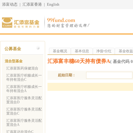
添富动态
|
汇添富香港
|
English
公募基金
基金概况
基本信息
净值•分红
基金收益
汇添富丰穗60天持有债券A
混合型基金
( 基金代码 02
汇添富医药保健混合
起始日期：
汇添富医疗积极成长一
年持有混合C
汇添富医疗积极成长一
年持有混合A
汇添富医疗服务灵活配
置混合D
汇添富医疗服务灵活配
置混合C
汇添富医疗服务灵活配
置混合A
汇添富达欣混合C