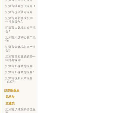
汇添富民营活力混合
汇添富社会责任混合D
汇添富价值领先混合
汇添富高质量成长30一
年持有混合A
汇添富大盘核心资产混
合A
汇添富大盘核心资产混
合C
汇添富大盘核心资产混
合D
汇添富高质量成长30一
年持有混合C
汇添富新睿精选混合C
汇添富新睿精选混合A
汇添富创新未来混合
（LOF）
股票型基金
风格类
主题类
汇添富沪港深新价值股