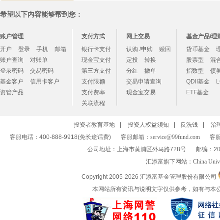
希望以下内容能够帮到您：
账户管理
支付方式
网上交易
基金产品/理
开户
登录
手机
邮箱
银行卡支付
认购 /申购
赎回
货币基金
账户查询
对账单
现金宝支付
定投
转换
股票型
混
登录密码
交易密码
第三方支付
分红
撤单
指数型
债
基金客户
信用卡客户
支付限额
交易申请查询
QDII基金
资管产品
支付费率
现金宝交易
ETF基金
关联流程
投资者教育基地
|
投资人权益须知
|
反洗钱
|
治
客服电话：400-888-9918(免长途话费)
客服邮箱：
service@99fund.com
客服
公司地址：上海市黄浦区外马路728号
邮编：20
汇添富旗下网站：
China Univ
Copyright 2005-
2026 汇添富基金管理股份有限公司
本网站所有资讯与说明文字仅供参考，如有与本