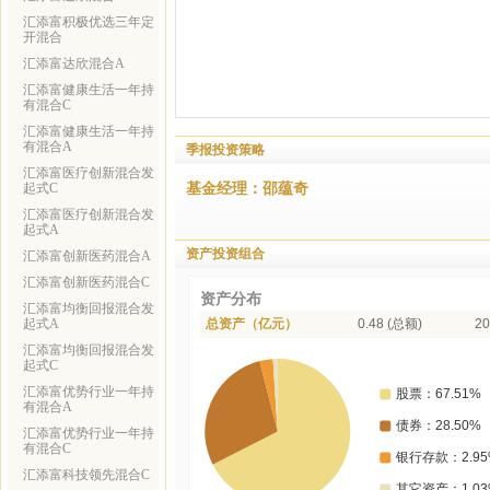
汇添富积极优选三年定
开混合
汇添富达欣混合A
汇添富健康生活一年持
有混合C
汇添富健康生活一年持
有混合A
季报投资策略
汇添富医疗创新混合发
基金经理：邵蕴奇
起式C
汇添富医疗创新混合发
起式A
资产投资组合
汇添富创新医药混合A
汇添富创新医药混合C
资产分布
汇添富均衡回报混合发
起式A
总资产（亿元）
0.48 (总额)
20
汇添富均衡回报混合发
起式C
汇添富优势行业一年持
有混合A
汇添富优势行业一年持
有混合C
汇添富科技领先混合C