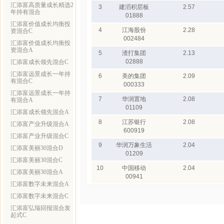
汇添富高质量成长精选2
3
建滔积层板
2.57
年持有混合
01888
汇添富价值成长均衡投
4
江海股份
2.28
资混合C
002484
汇添富价值成长均衡投
资混合A
5
渣打集团
2.13
02888
汇添富成长领先混合C
汇添富远景成长一年持
6
美的集团
2.09
有混合C
000333
汇添富远景成长一年持
7
华润置地
2.08
有混合A
01109
汇添富成长领先混合A
8
江苏银行
2.08
汇添富产业升级混合A
600919
汇添富产业升级混合C
9
华润万象生活
2.04
汇添富美丽30混合D
01209
汇添富美丽30混合C
10
中国移动
2.04
汇添富美丽30混合A
00941
汇添富数字未来混合A
汇添富数字未来混合C
汇添富弘瑞回报混合发
起式C