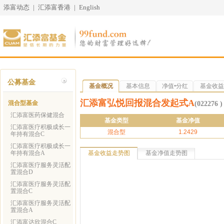
添富动态
|
汇添富香港
|
English
公募基金
基金概况
基本信息
净值•分红
基金收益
汇添富弘悦回报混合发起式A
混合型基金
(022276 )
汇添富医药保健混合
基金类型
基金净值
汇添富医疗积极成长一
混合型
1.2429
年持有混合C
汇添富医疗积极成长一
年持有混合A
基金收益走势图
基金净值走势图
汇添富医疗服务灵活配
置混合D
汇添富医疗服务灵活配
置混合C
汇添富医疗服务灵活配
置混合A
汇添富达欣混合C