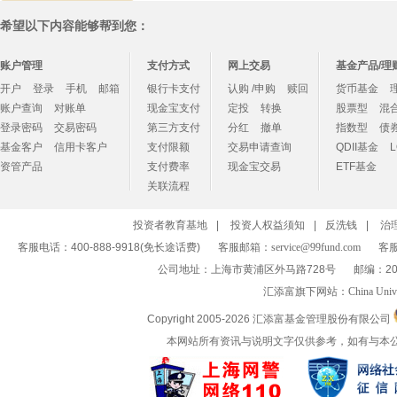
希望以下内容能够帮到您：
账户管理
支付方式
网上交易
基金产品/理
开户
登录
手机
邮箱
银行卡支付
认购 /申购
赎回
货币基金
账户查询
对账单
现金宝支付
定投
转换
股票型
混
登录密码
交易密码
第三方支付
分红
撤单
指数型
债
基金客户
信用卡客户
支付限额
交易申请查询
QDII基金
资管产品
支付费率
现金宝交易
ETF基金
关联流程
投资者教育基地
|
投资人权益须知
|
反洗钱
|
治
客服电话：400-888-9918(免长途话费)
客服邮箱：
service@99fund.com
客服
公司地址：上海市黄浦区外马路728号
邮编：20
汇添富旗下网站：
China Univ
Copyright 2005-
2026 汇添富基金管理股份有限公司
本网站所有资讯与说明文字仅供参考，如有与本