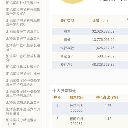
汇添富科技领先混合A
汇添富港股通科技精选
混合发起式A
汇添富港股通科技精选
资产类型
金额（元）
混合发起式C
汇添富资源精选混合C
股票
32,626,382.62
汇添富资源精选混合A
债券
13,776,053.26
汇添富中盘积极成长混
银行存款
1,426,217.75
合A
汇添富中盘积极成长混
其它资产
500,069.69
合C
资产总计
48,328,723.32
汇添富优质成长混合C
汇添富港股通专注成长
汇添富数字经济引领发
展三年持有混合A
十大股票持仓
汇添富数字经济引领发
展三年持有混合C
序号
股票代码
持仓占比（%）
汇添富优质成长混合A
1
长江电力
4.27
汇添富数字生活六个月
600900
持有混合
2
招商银行
4.12
汇添富核心精选混合
600036
（LOF）