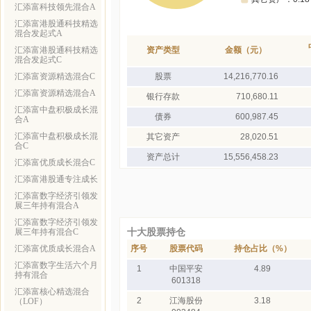
汇添富科技领先混合A
汇添富港股通科技精选
混合发起式A
汇添富港股通科技精选
资产类型
金额（元）
混合发起式C
汇添富资源精选混合C
股票
14,216,770.16
汇添富资源精选混合A
银行存款
710,680.11
汇添富中盘积极成长混
债券
600,987.45
合A
汇添富中盘积极成长混
其它资产
28,020.51
合C
资产总计
15,556,458.23
汇添富优质成长混合C
汇添富港股通专注成长
汇添富数字经济引领发
展三年持有混合A
汇添富数字经济引领发
十大股票持仓
展三年持有混合C
汇添富优质成长混合A
序号
股票代码
持仓占比（%）
汇添富数字生活六个月
1
中国平安
4.89
持有混合
601318
汇添富核心精选混合
2
江海股份
3.18
（LOF）