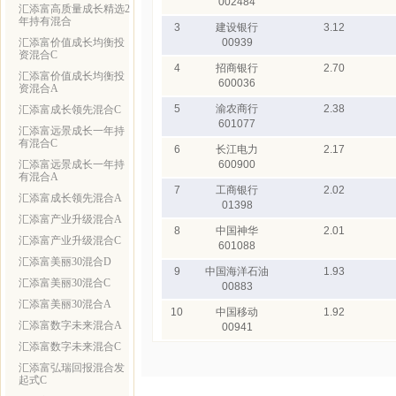
002484
汇添富高质量成长精选2
年持有混合
3
建设银行
3.12
汇添富价值成长均衡投
00939
资混合C
4
招商银行
2.70
汇添富价值成长均衡投
600036
资混合A
5
渝农商行
2.38
汇添富成长领先混合C
601077
汇添富远景成长一年持
有混合C
6
长江电力
2.17
汇添富远景成长一年持
600900
有混合A
7
工商银行
2.02
汇添富成长领先混合A
01398
汇添富产业升级混合A
8
中国神华
2.01
汇添富产业升级混合C
601088
汇添富美丽30混合D
9
中国海洋石油
1.93
汇添富美丽30混合C
00883
汇添富美丽30混合A
10
中国移动
1.92
汇添富数字未来混合A
00941
汇添富数字未来混合C
汇添富弘瑞回报混合发
起式C