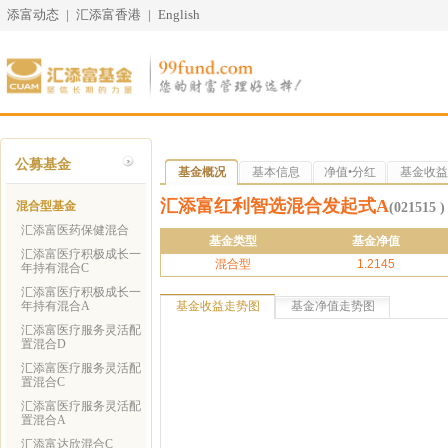
添富动态
|
汇添富香港
|
English
公募基金
基金概况
基本信息
净值•分红
基金收益
汇添富红利智选混合发起式A
混合型基金
(021515 )
汇添富医药保健混合
基金类型
基金净值
汇添富医疗积极成长一
混合型
1.2145
年持有混合C
汇添富医疗积极成长一
年持有混合A
基金收益走势图
基金净值走势图
汇添富医疗服务灵活配
置混合D
汇添富医疗服务灵活配
置混合C
汇添富医疗服务灵活配
置混合A
汇添富达欣混合C