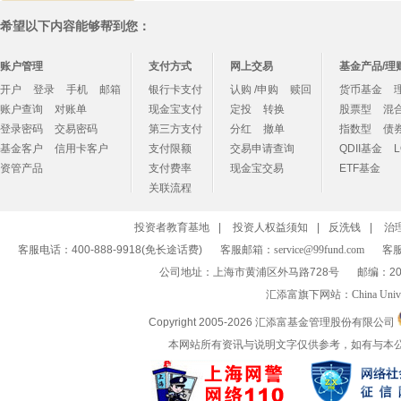
希望以下内容能够帮到您：
账户管理
支付方式
网上交易
基金产品/理
开户
登录
手机
邮箱
银行卡支付
认购 /申购
赎回
货币基金
账户查询
对账单
现金宝支付
定投
转换
股票型
混
登录密码
交易密码
第三方支付
分红
撤单
指数型
债
基金客户
信用卡客户
支付限额
交易申请查询
QDII基金
资管产品
支付费率
现金宝交易
ETF基金
关联流程
投资者教育基地
|
投资人权益须知
|
反洗钱
|
治
客服电话：400-888-9918(免长途话费)
客服邮箱：
service@99fund.com
客服
公司地址：上海市黄浦区外马路728号
邮编：20
汇添富旗下网站：
China Univ
Copyright 2005-
2026 汇添富基金管理股份有限公司
本网站所有资讯与说明文字仅供参考，如有与本