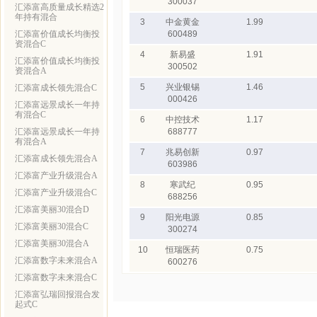
300037
汇添富高质量成长精选2
年持有混合
3
中金黄金
1.99
汇添富价值成长均衡投
600489
资混合C
4
新易盛
1.91
汇添富价值成长均衡投
300502
资混合A
5
兴业银锡
1.46
汇添富成长领先混合C
000426
汇添富远景成长一年持
有混合C
6
中控技术
1.17
汇添富远景成长一年持
688777
有混合A
7
兆易创新
0.97
汇添富成长领先混合A
603986
汇添富产业升级混合A
8
寒武纪
0.95
汇添富产业升级混合C
688256
汇添富美丽30混合D
9
阳光电源
0.85
汇添富美丽30混合C
300274
汇添富美丽30混合A
10
恒瑞医药
0.75
汇添富数字未来混合A
600276
汇添富数字未来混合C
汇添富弘瑞回报混合发
起式C