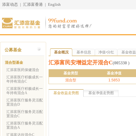
添富动态
|
汇添富香港
|
English
公募基金
基金概况
基本信息
净值•分红
基金收益
汇添富民安增益定开混合C
混合型基金
(005330 )
汇添富医药保健混合
基金类型
基金净值
汇添富医疗积极成长一
混合型
1.5853
年持有混合C
汇添富医疗积极成长一
年持有混合A
基金收益走势图
基金净值走势图
汇添富医疗服务灵活配
置混合D
汇添富医疗服务灵活配
置混合C
汇添富医疗服务灵活配
置混合A
汇添富达欣混合C