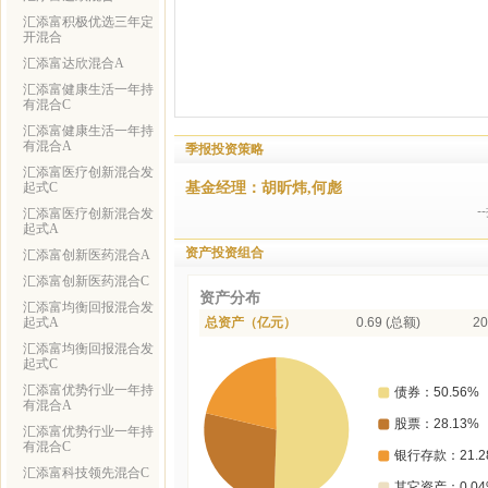
汇添富积极优选三年定
开混合
汇添富达欣混合A
汇添富健康生活一年持
有混合C
汇添富健康生活一年持
有混合A
季报投资策略
汇添富医疗创新混合发
基金经理：胡昕炜,何彪
起式C
汇添富医疗创新混合发
起式A
资产投资组合
汇添富创新医药混合A
汇添富创新医药混合C
资产分布
汇添富均衡回报混合发
起式A
总资产（亿元）
0.69 (总额)
20
汇添富均衡回报混合发
起式C
汇添富优势行业一年持
有混合A
汇添富优势行业一年持
有混合C
汇添富科技领先混合C