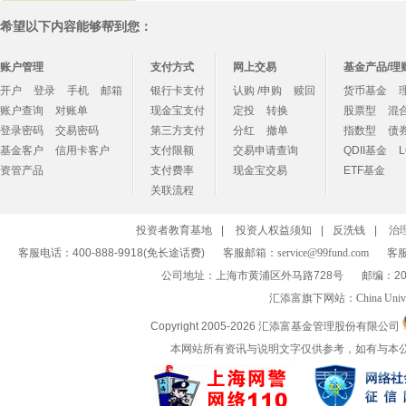
希望以下内容能够帮到您：
账户管理
支付方式
网上交易
基金产品/理
开户
登录
手机
邮箱
银行卡支付
认购 /申购
赎回
货币基金
账户查询
对账单
现金宝支付
定投
转换
股票型
混
登录密码
交易密码
第三方支付
分红
撤单
指数型
债
基金客户
信用卡客户
支付限额
交易申请查询
QDII基金
资管产品
支付费率
现金宝交易
ETF基金
关联流程
投资者教育基地
|
投资人权益须知
|
反洗钱
|
治
客服电话：400-888-9918(免长途话费)
客服邮箱：
service@99fund.com
客服
公司地址：上海市黄浦区外马路728号
邮编：20
汇添富旗下网站：
China Univ
Copyright 2005-
2026 汇添富基金管理股份有限公司
本网站所有资讯与说明文字仅供参考，如有与本