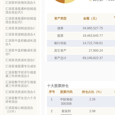
汇添富科技领先混合A
汇添富港股通科技精选
混合发起式A
汇添富港股通科技精选
资产类型
金额（元）
混合发起式C
汇添富资源精选混合C
债券
34,985,527.75
汇添富资源精选混合A
股票
19,463,645.77
汇添富中盘积极成长混
银行存款
14,722,748.61
合A
汇添富中盘积极成长混
其它资产
27,900.24
合C
资产总计
69,199,822.37
汇添富优质成长混合C
汇添富港股通专注成长
汇添富数字经济引领发
展三年持有混合A
汇添富数字经济引领发
十大股票持仓
展三年持有混合C
汇添富优质成长混合A
序号
股票代码
持仓占比（%）
汇添富数字生活六个月
1
中际旭创
2.26
持有混合
300308
汇添富核心精选混合
2
新宙邦
2.08
（LOF）