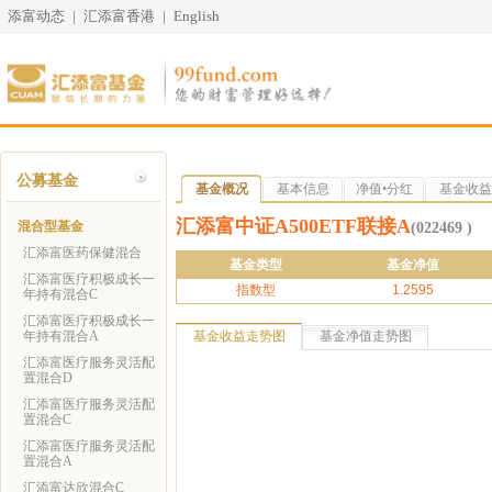
添富动态
|
汇添富香港
|
English
公募基金
基金概况
基本信息
净值•分红
基金收益
汇添富中证A500ETF联接A
混合型基金
(022469 )
汇添富医药保健混合
基金类型
基金净值
汇添富医疗积极成长一
指数型
1.2595
年持有混合C
汇添富医疗积极成长一
年持有混合A
基金收益走势图
基金净值走势图
汇添富医疗服务灵活配
置混合D
汇添富医疗服务灵活配
置混合C
汇添富医疗服务灵活配
置混合A
汇添富达欣混合C