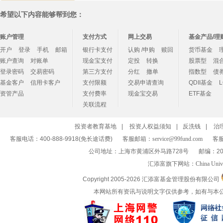
希望以下内容能够帮到您：
账户管理
支付方式
网上交易
基金产品/理
开户
登录
手机
邮箱
银行卡支付
认购 /申购
赎回
货币基金
账户查询
对账单
现金宝支付
定投
转换
股票型
混
登录密码
交易密码
第三方支付
分红
撤单
指数型
债
基金客户
信用卡客户
支付限额
交易申请查询
QDII基金
资管产品
支付费率
现金宝交易
ETF基金
关联流程
投资者教育基地
|
投资人权益须知
|
反洗钱
|
治
客服电话：400-888-9918(免长途话费)
客服邮箱：
service@99fund.com
客服
公司地址：上海市黄浦区外马路728号
邮编：20
汇添富旗下网站：
China Univ
Copyright 2005-
2026 汇添富基金管理股份有限公司
本网站所有资讯与说明文字仅供参考，如有与本