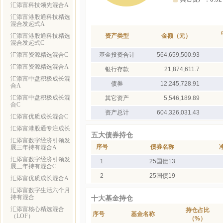
汇添富科技领先混合A
汇添富港股通科技精选
混合发起式A
汇添富港股通科技精选
资产类型
金额（元）
混合发起式C
汇添富资源精选混合C
基金投资合计
564,659,500.93
汇添富资源精选混合A
银行存款
21,874,611.7
汇添富中盘积极成长混
债券
12,245,728.91
合A
汇添富中盘积极成长混
其它资产
5,546,189.89
合C
资产总计
604,326,031.43
汇添富优质成长混合C
汇添富港股通专注成长
五大债券持仓
汇添富数字经济引领发
序号
债券名称
展三年持有混合A
汇添富数字经济引领发
1
25国债13
展三年持有混合C
2
25国债19
汇添富优质成长混合A
汇添富数字生活六个月
持有混合
十大基金持仓
汇添富核心精选混合
持仓占比
序号
基金名称
（LOF）
（%）