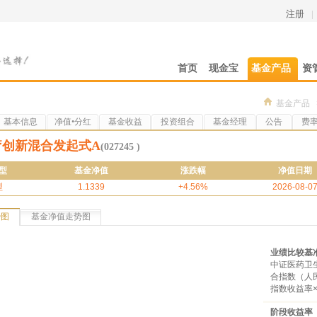
注册
|
首页
现金宝
基金产品
资
基金产品
基本信息
净值•分红
基金收益
投资组合
基金经理
公告
费
疗创新混合发起式A
(027245 )
型
基金净值
涨跌幅
净值日期
型
1.1339
+4.56%
2026-08-0
势图
基金净值走势图
业绩比较基
中证医药卫
合指数（人民
指数收益率×
阶段收益率