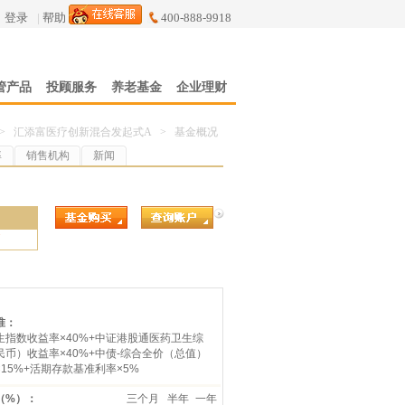
登录
|
帮助
400-888-9918
管产品
投顾服务
养老基金
企业理财
>
汇添富医疗创新混合发起式A
>
基金概况
率
销售机构
新闻
7
准：
生指数收益率×40%+中证港股通医药卫生综
币）收益率×40%+中债-综合全价（总值）
15%+活期存款基准利率×5%
（%）：
三个月
半年
一年