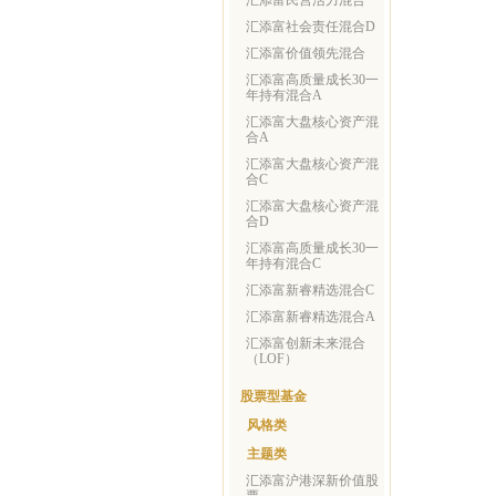
汇添富民营活力混合
汇添富社会责任混合D
汇添富价值领先混合
汇添富高质量成长30一
年持有混合A
汇添富大盘核心资产混
合A
汇添富大盘核心资产混
合C
汇添富大盘核心资产混
合D
汇添富高质量成长30一
年持有混合C
汇添富新睿精选混合C
汇添富新睿精选混合A
汇添富创新未来混合
（LOF）
股票型基金
风格类
主题类
汇添富沪港深新价值股