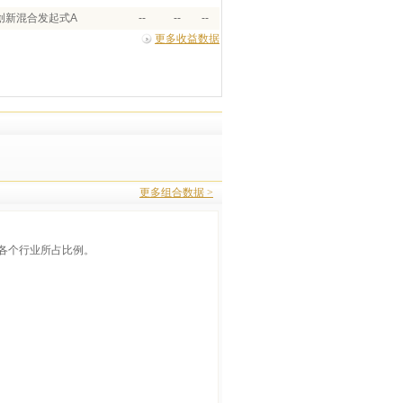
创新混合发起式A
--
--
--
更多收益数据
更多组合数据 >
各个行业所占比例。