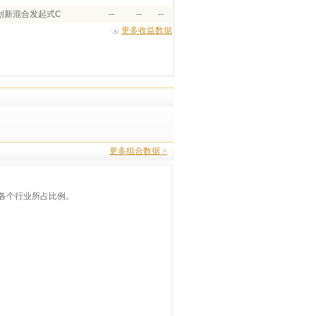
创新混合发起式C
--
--
--
更多收益数据
更多组合数据 >
各个行业所占比例。