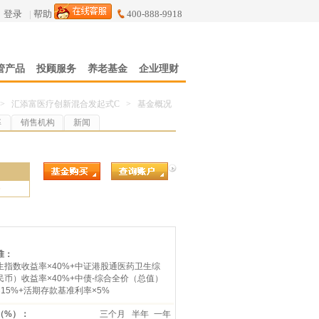
登录
|
帮助
400-888-9918
管产品
投顾服务
养老基金
企业理财
>
汇添富医疗创新混合发起式C
>
基金概况
率
销售机构
新闻
6
准：
生指数收益率×40%+中证港股通医药卫生综
币）收益率×40%+中债-综合全价（总值）
15%+活期存款基准利率×5%
（%）：
三个月
半年
一年