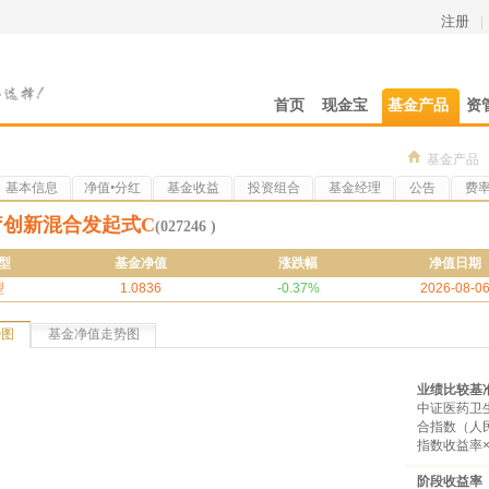
注册
|
首页
现金宝
基金产品
资
基金产品
基本信息
净值•分红
基金收益
投资组合
基金经理
公告
费
疗创新混合发起式C
(027246 )
型
基金净值
涨跌幅
净值日期
型
1.0836
-0.37%
2026-08-0
势图
基金净值走势图
业绩比较基
中证医药卫
合指数（人民
指数收益率×
阶段收益率