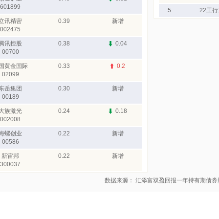
601899
5
22工行
立讯精密
0.39
新增
002475
腾讯控股
0.38
0.04
00700
国黄金国际
0.33
0.2
02099
东岳集团
0.30
新增
00189
大族激光
0.24
0.18
002008
海螺创业
0.22
新增
00586
新宙邦
0.22
新增
300037
数据来源： 汇添富双盈回报一年持有期债券