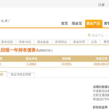
注册
|
首页
现金宝
基金产品
资
基金产品
>
基本信息
净值•分红
基金收益
投资组合
基金经理
公告
费
盈回报一年持有债券A
(004534 )
型
基金净值
涨跌幅
净值日期
型
1.4994
+0.05%
2026-08-0
势图
基金净值走势图
业绩比较基
中债新综合财
互联互通指
率(税后)*5
阶段收益率