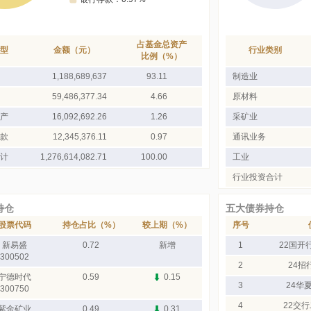
占基金总资产
型
金额（元）
行业类别
比例（%）
1,188,689,637
93.11
制造业
59,486,377.34
4.66
原材料
产
16,092,692.26
1.26
采矿业
款
12,345,376.11
0.97
通讯业务
计
1,276,614,082.71
100.00
工业
行业投资合计
持仓
五大债券持仓
股票代码
持仓占比（%）
较上期（%）
序号
新易盛
0.72
新增
1
22国开
300502
2
24招
宁德时代
0.59
0.15
3
24华
300750
4
22交行
紫金矿业
0.49
0.31