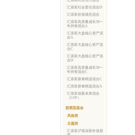
汇添富民营活力混合
汇添富社会责任混合D
汇添富价值领先混合
汇添富高质量成长30一
年持有混合A
汇添富大盘核心资产混
合A
汇添富大盘核心资产混
合C
汇添富大盘核心资产混
合D
汇添富高质量成长30一
年持有混合C
汇添富新睿精选混合C
汇添富新睿精选混合A
汇添富创新未来混合
（LOF）
股票型基金
风格类
主题类
汇添富沪港深新价值股