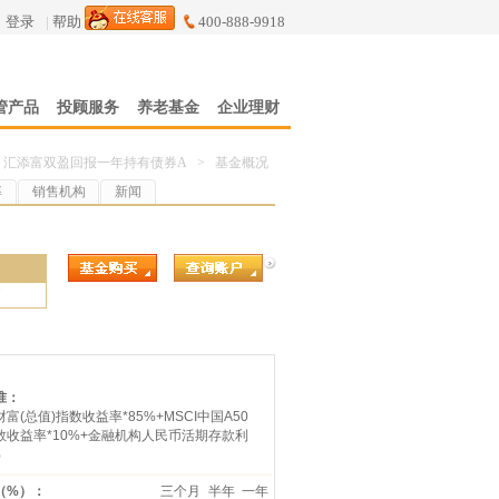
登录
|
帮助
400-888-9918
管产品
投顾服务
养老基金
企业理财
汇添富双盈回报一年持有债券A
>
基金概况
率
销售机构
新闻
7
准：
富(总值)指数收益率*85%+MSCI中国A50
数收益率*10%+金融机构人民币活期存款利
%
（%）：
三个月
半年
一年