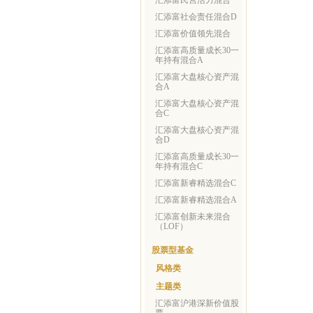
汇添富民营活力混合
汇添富社会责任混合D
汇添富价值领先混合
汇添富高质量成长30一
年持有混合A
汇添富大盘核心资产混
合A
汇添富大盘核心资产混
合C
汇添富大盘核心资产混
合D
汇添富高质量成长30一
年持有混合C
汇添富新睿精选混合C
汇添富新睿精选混合A
汇添富创新未来混合
（LOF）
股票型基金
风格类
主题类
汇添富沪港深新价值股