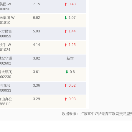
美团-W
7.15
0.43
03690
米集团-W
6.62
1.07
01810
东方财富
5.03
1.44
300059
快手-W
4.14
1.25
01024
世纪华通
3.82
新增
002602
科大讯飞
3.61
0.6
002230
同花顺
3.36
0.52
300033
金山办公
3.29
0.93
688111
数据来源： 汇添富中证沪港深互联网交易型开