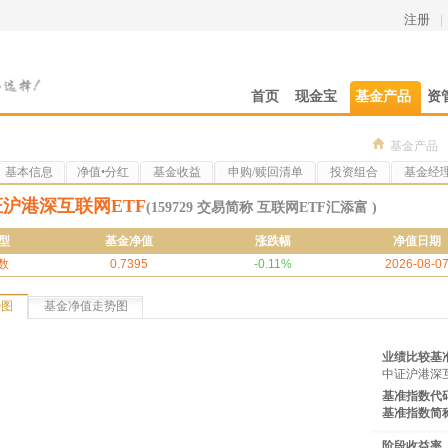
注册
|
首页
现金宝
基金产品
资
基金产品
基本信息
净值•分红
基金收益
申购/赎回清单
投资组合
基金经
沪港深互联网ETF
(159729 交易简称 互联网ETF汇添富 )
型
基金净值
涨跌幅
净值日期
数
0.7395
-0.11%
2026-08-0
势图
基金净值走势图
业绩比较基
中证沪港深
基准指数代
基准指数简
阶段收益率