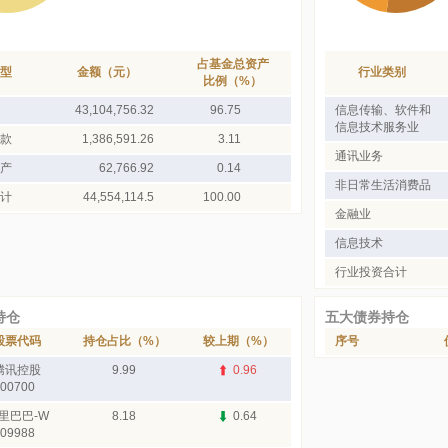
占基金总资产
型
金额（元）
行业类别
比例（%）
43,104,756.32
96.75
信息传输、软件和
信息技术服务业
款
1,386,591.26
3.11
通讯业务
产
62,766.92
0.14
非日常生活消费品
计
44,554,114.5
100.00
金融业
信息技术
行业投资合计
持仓
五大债券持仓
股票代码
持仓占比（%）
较上期（%）
序号
腾讯控股
9.99
0.96
00700
里巴巴-W
8.18
0.64
09988