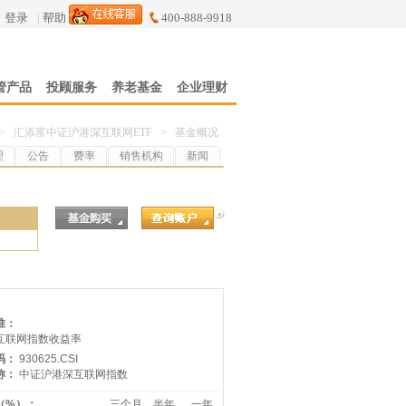
登录
|
帮助
400-888-9918
管产品
投顾服务
养老基金
企业理财
>
汇添富中证沪港深互联网ETF
>
基金概况
理
公告
费率
销售机构
新闻
7
准：
互联网指数收益率
码：
930625.CSI
称：
中证沪港深互联网指数
（%）：
三个月
半年
一年