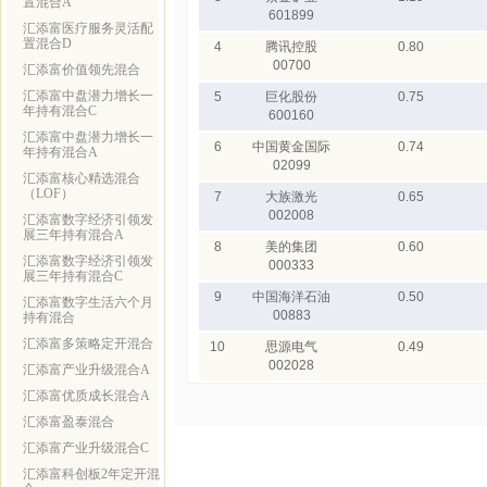
置混合A
601899
汇添富医疗服务灵活配
置混合D
4
腾讯控股
0.80
00700
汇添富价值领先混合
汇添富中盘潜力增长一
5
巨化股份
0.75
年持有混合C
600160
汇添富中盘潜力增长一
6
中国黄金国际
0.74
年持有混合A
02099
汇添富核心精选混合
（LOF）
7
大族激光
0.65
002008
汇添富数字经济引领发
展三年持有混合A
8
美的集团
0.60
汇添富数字经济引领发
000333
展三年持有混合C
9
中国海洋石油
0.50
汇添富数字生活六个月
00883
持有混合
汇添富多策略定开混合
10
思源电气
0.49
002028
汇添富产业升级混合A
汇添富优质成长混合A
汇添富盈泰混合
汇添富产业升级混合C
汇添富科创板2年定开混