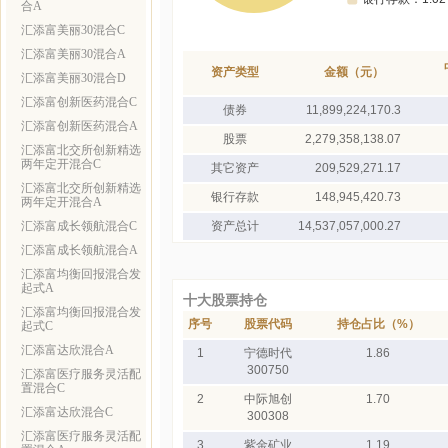
合A
汇添富美丽30混合C
汇添富美丽30混合A
资产类型
金额（元）
汇添富美丽30混合D
汇添富创新医药混合C
债券
11,899,224,170.3
汇添富创新医药混合A
股票
2,279,358,138.07
汇添富北交所创新精选
两年定开混合C
其它资产
209,529,271.17
汇添富北交所创新精选
银行存款
148,945,420.73
两年定开混合A
汇添富成长领航混合C
资产总计
14,537,057,000.27
汇添富成长领航混合A
汇添富均衡回报混合发
起式A
十大股票持仓
汇添富均衡回报混合发
序号
股票代码
持仓占比（%）
起式C
汇添富达欣混合A
1
宁德时代
1.86
300750
汇添富医疗服务灵活配
置混合C
2
中际旭创
1.70
汇添富达欣混合C
300308
汇添富医疗服务灵活配
3
紫金矿业
1.19