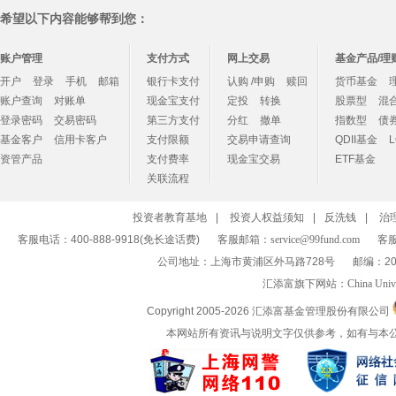
希望以下内容能够帮到您：
账户管理
支付方式
网上交易
基金产品/理
开户
登录
手机
邮箱
银行卡支付
认购 /申购
赎回
货币基金
账户查询
对账单
现金宝支付
定投
转换
股票型
混
登录密码
交易密码
第三方支付
分红
撤单
指数型
债
基金客户
信用卡客户
支付限额
交易申请查询
QDII基金
资管产品
支付费率
现金宝交易
ETF基金
关联流程
投资者教育基地
|
投资人权益须知
|
反洗钱
|
治
客服电话：400-888-9918(免长途话费)
客服邮箱：
service@99fund.com
客服
公司地址：上海市黄浦区外马路728号
邮编：20
汇添富旗下网站：
China Univ
Copyright 2005-
2026 汇添富基金管理股份有限公司
本网站所有资讯与说明文字仅供参考，如有与本