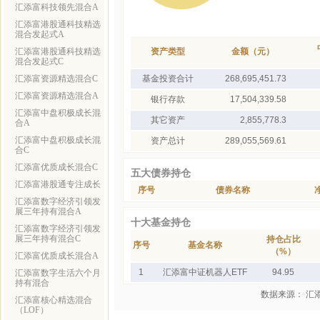
汇添富科技领先混合A
汇添富港股通科技精选
混合发起式A
汇添富港股通科技精选
资产类型
金额（元）
混合发起式C
汇添富资源精选混合C
基金投资合计
268,695,451.73
汇添富资源精选混合A
银行存款
17,504,339.58
汇添富中盘积极成长混
其它资产
2,855,778.3
合A
汇添富中盘积极成长混
资产总计
289,055,569.61
合C
汇添富优质成长混合C
五大债券持仓
汇添富港股通专注成长
序号
债券名称
汇添富数字经济引领发
展三年持有混合A
十大基金持仓
汇添富数字经济引领发
展三年持有混合C
持仓占比
序号
基金名称
（%）
汇添富优质成长混合A
1
汇添富中证机器人ETF
94.95
汇添富数字生活六个月
持有混合
数据来源： 汇
汇添富核心精选混合
（LOF）