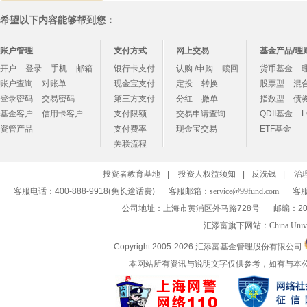
希望以下内容能够帮到您：
账户管理
支付方式
网上交易
基金产品/理
开户
登录
手机
邮箱
银行卡支付
认购 /申购
赎回
货币基金
账户查询
对账单
现金宝支付
定投
转换
股票型
混
登录密码
交易密码
第三方支付
分红
撤单
指数型
债
基金客户
信用卡客户
支付限额
交易申请查询
QDII基金
资管产品
支付费率
现金宝交易
ETF基金
关联流程
投资者教育基地
|
投资人权益须知
|
反洗钱
|
治
客服电话：400-888-9918(免长途话费)
客服邮箱：
service@99fund.com
客服
公司地址：上海市黄浦区外马路728号
邮编：20
汇添富旗下网站：
China Univ
Copyright 2005-
2026 汇添富基金管理股份有限公司
本网站所有资讯与说明文字仅供参考，如有与本