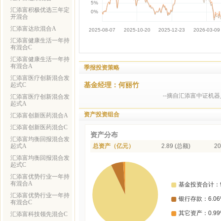
汇添富积极优选三年定
开混合
汇添富达欣混合A
汇添富健康生活一年持
有混合C
汇添富健康生活一年持
有混合A
季报投资策略
汇添富医疗创新混合发
基金经理：何丽竹
起式C
--摘自汇添富中证机
汇添富医疗创新混合发
起式A
资产投资组合
汇添富创新医药混合A
汇添富创新医药混合C
资产分布
汇添富均衡回报混合发
起式A
总资产（亿元）
2.89 (总额)
20
汇添富均衡回报混合发
起式C
汇添富优势行业一年持
有混合A
汇添富优势行业一年持
有混合C
汇添富科技领先混合C