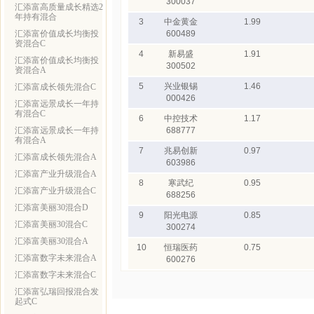
300037
汇添富高质量成长精选2
年持有混合
3
中金黄金
1.99
汇添富价值成长均衡投
600489
资混合C
4
新易盛
1.91
汇添富价值成长均衡投
300502
资混合A
5
兴业银锡
1.46
汇添富成长领先混合C
000426
汇添富远景成长一年持
有混合C
6
中控技术
1.17
汇添富远景成长一年持
688777
有混合A
7
兆易创新
0.97
汇添富成长领先混合A
603986
汇添富产业升级混合A
8
寒武纪
0.95
汇添富产业升级混合C
688256
汇添富美丽30混合D
9
阳光电源
0.85
汇添富美丽30混合C
300274
汇添富美丽30混合A
10
恒瑞医药
0.75
汇添富数字未来混合A
600276
汇添富数字未来混合C
汇添富弘瑞回报混合发
起式C