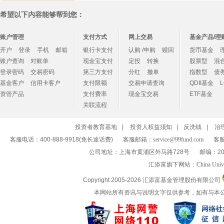
希望以下内容能够帮到您：
账户管理
支付方式
网上交易
基金产品/理
开户
登录
手机
邮箱
银行卡支付
认购 /申购
赎回
货币基金
账户查询
对账单
现金宝支付
定投
转换
股票型
混
登录密码
交易密码
第三方支付
分红
撤单
指数型
债
基金客户
信用卡客户
支付限额
交易申请查询
QDII基金
资管产品
支付费率
现金宝交易
ETF基金
关联流程
投资者教育基地
|
投资人权益须知
|
反洗钱
|
治
客服电话：400-888-9918(免长途话费)
客服邮箱：
service@99fund.com
客服
公司地址：上海市黄浦区外马路728号
邮编：20
汇添富旗下网站：
China Univ
Copyright 2005-
2026 汇添富基金管理股份有限公司
本网站所有资讯与说明文字仅供参考，如有与本