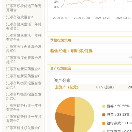
汇添富积极优选三年定
开混合
汇添富达欣混合A
汇添富健康生活一年持
有混合C
汇添富健康生活一年持
有混合A
季报投资策略
汇添富医疗创新混合发
基金经理：胡昕炜,何彪
起式C
汇添富医疗创新混合发
起式A
资产投资组合
汇添富创新医药混合A
汇添富创新医药混合C
资产分布
汇添富均衡回报混合发
起式A
总资产（亿元）
0.69 (总额)
20
汇添富均衡回报混合发
起式C
汇添富优势行业一年持
有混合A
汇添富优势行业一年持
有混合C
汇添富科技领先混合C