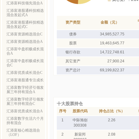
汇添富科技领先混合A
汇添富港股通科技精选
混合发起式A
汇添富港股通科技精选
资产类型
金额（元）
混合发起式C
汇添富资源精选混合C
债券
34,985,527.75
汇添富资源精选混合A
股票
19,463,645.77
汇添富中盘积极成长混
银行存款
14,722,748.61
合A
汇添富中盘积极成长混
其它资产
27,900.24
合C
资产总计
69,199,822.37
汇添富优质成长混合C
汇添富港股通专注成长
汇添富数字经济引领发
展三年持有混合A
汇添富数字经济引领发
十大股票持仓
展三年持有混合C
汇添富优质成长混合A
序号
股票代码
持仓占比（%）
汇添富数字生活六个月
1
中际旭创
2.26
持有混合
300308
汇添富核心精选混合
2
新宙邦
2.08
（LOF）