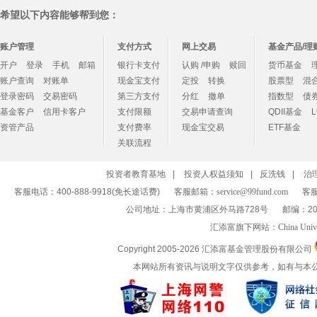
希望以下内容能够帮到您：
账户管理
支付方式
网上交易
基金产品/理
开户
登录
手机
邮箱
银行卡支付
认购 /申购
赎回
货币基金
账户查询
对账单
现金宝支付
定投
转换
股票型
混
登录密码
交易密码
第三方支付
分红
撤单
指数型
债
基金客户
信用卡客户
支付限额
交易申请查询
QDII基金
资管产品
支付费率
现金宝交易
ETF基金
关联流程
投资者教育基地
|
投资人权益须知
|
反洗钱
|
治
客服电话：400-888-9918(免长途话费)
客服邮箱：
service@99fund.com
客服
公司地址：上海市黄浦区外马路728号
邮编：20
汇添富旗下网站：
China Univ
Copyright 2005-
2026 汇添富基金管理股份有限公司
本网站所有资讯与说明文字仅供参考，如有与本