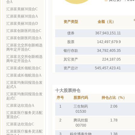
合A
汇添富美丽30混合C
汇添富美丽30混合A
资产类型
金额（元）
汇添富美丽30混合D
汇添富创新医药混合C
债券
367,943,151.11
汇添富创新医药混合A
股票
142,497,679.9
汇添富北交所创新精选
两年定开混合C
银行存款
34,792,405.35
汇添富北交所创新精选
其它资产
224,187.05
两年定开混合A
汇添富成长领航混合C
资产总计
545,457,423.41
汇添富成长领航混合A
汇添富均衡回报混合发
起式A
十大股票持仓
汇添富均衡回报混合发
序号
股票代码
持仓占比（%）
起式C
汇添富达欣混合A
1
三生制药
2.06
01530
汇添富医疗服务灵活配
置混合C
2
腾讯控股
1.78
汇添富达欣混合C
00700
汇添富医疗服务灵活配
3
科伦博泰生物
1.38