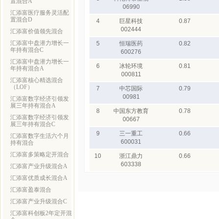
置混合A
06990
汇添富医疗服务灵活配
置混合D
4
巨星科技
0.87
002444
汇添富价值领先混合
汇添富中盘潜力增长一
5
恒瑞医药
0.82
年持有混合C
600276
汇添富中盘潜力增长一
6
冰轮环境
0.81
年持有混合A
000811
汇添富核心精选混合
（LOF）
7
中芯国际
0.79
00981
汇添富数字经济引领发
展三年持有混合A
8
中国东方教育
0.78
汇添富数字经济引领发
00667
展三年持有混合C
9
三一重工
0.66
汇添富数字生活六个月
600031
持有混合
汇添富多策略定开混合
10
浙江鼎力
0.66
603338
汇添富产业升级混合A
汇添富优质成长混合A
汇添富盈泰混合
汇添富产业升级混合C
汇添富科创板2年定开混