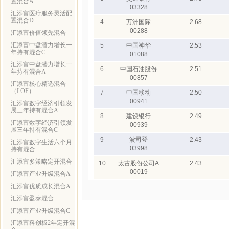
置混合A
03328
汇添富医疗服务灵活配
置混合D
4
万洲国际
2.68
00288
汇添富价值领先混合
汇添富中盘潜力增长一
5
中国神华
2.53
年持有混合C
01088
汇添富中盘潜力增长一
6
中国石油股份
2.51
年持有混合A
00857
汇添富核心精选混合
（LOF）
7
中国移动
2.50
00941
汇添富数字经济引领发
展三年持有混合A
8
建设银行
2.49
汇添富数字经济引领发
00939
展三年持有混合C
9
波司登
2.43
汇添富数字生活六个月
03998
持有混合
汇添富多策略定开混合
10
太古股份公司A
2.43
00019
汇添富产业升级混合A
汇添富优质成长混合A
汇添富盈泰混合
汇添富产业升级混合C
汇添富科创板2年定开混