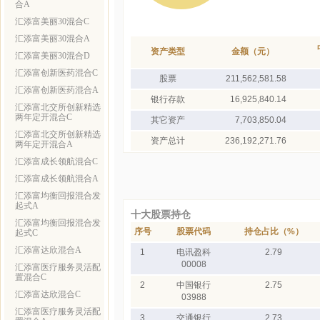
合A
汇添富美丽30混合C
汇添富美丽30混合A
资产类型
金额（元）
汇添富美丽30混合D
汇添富创新医药混合C
股票
211,562,581.58
汇添富创新医药混合A
银行存款
16,925,840.14
汇添富北交所创新精选
两年定开混合C
其它资产
7,703,850.04
汇添富北交所创新精选
资产总计
236,192,271.76
两年定开混合A
汇添富成长领航混合C
汇添富成长领航混合A
汇添富均衡回报混合发
起式A
十大股票持仓
汇添富均衡回报混合发
序号
股票代码
持仓占比（%）
起式C
汇添富达欣混合A
1
电讯盈科
2.79
00008
汇添富医疗服务灵活配
置混合C
2
中国银行
2.75
汇添富达欣混合C
03988
汇添富医疗服务灵活配
3
交通银行
2.73