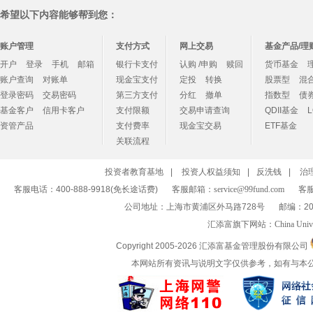
希望以下内容能够帮到您：
账户管理
支付方式
网上交易
基金产品/理
开户
登录
手机
邮箱
银行卡支付
认购 /申购
赎回
货币基金
账户查询
对账单
现金宝支付
定投
转换
股票型
混
登录密码
交易密码
第三方支付
分红
撤单
指数型
债
基金客户
信用卡客户
支付限额
交易申请查询
QDII基金
资管产品
支付费率
现金宝交易
ETF基金
关联流程
投资者教育基地
|
投资人权益须知
|
反洗钱
|
治
客服电话：400-888-9918(免长途话费)
客服邮箱：
service@99fund.com
客服
公司地址：上海市黄浦区外马路728号
邮编：20
汇添富旗下网站：
China Univ
Copyright 2005-
2026 汇添富基金管理股份有限公司
本网站所有资讯与说明文字仅供参考，如有与本