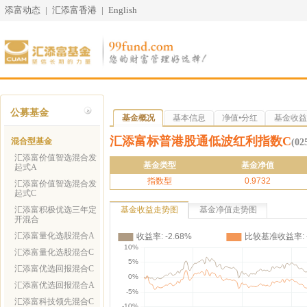
添富动态
|
汇添富香港
|
English
公募基金
基金概况
基本信息
净值•分红
基金收益
汇添富标普港股通低波红利指数C
混合型基金
(02
汇添富价值智选混合发
基金类型
基金净值
起式A
指数型
0.9732
汇添富价值智选混合发
起式C
汇添富积极优选三年定
基金收益走势图
基金净值走势图
开混合
汇添富量化选股混合A
汇添富量化选股混合C
汇添富优选回报混合C
汇添富优选回报混合A
汇添富科技领先混合C